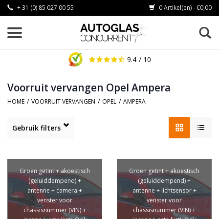
+ 31 (0) 85 027 00 55
0 Artikel(en) - €0,00
9.4
/ 10
Voorruit vervangen Opel Ampera
HOME
/
VOORRUIT VERVANGEN
/
OPEL
/
AMPERA
Gebruik filters
Groen getint + akoestisch
Groen getint + akoestisch
(geluiddempend) +
(geluiddempend) +
antenne + camera +
antenne + lichtsensor +
venster voor
venster voor
chassisnummer (VIN) +
chassisnummer (VIN) +