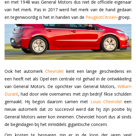
en met 1948 was General Motors dus niet de officiële eigenaar
van het merk. Pas in 2017 werd het merk van de hand gedaan
en tegenwoordig is het in handen van de
Peugeot
Citroën
-groep.
Ook het automerk
Chevrolet
kent een lange geschiedenis en
een heeft net als Opel een centrale rol gehad in de ontwikkeling
van General Motors. De oprichter van General Motors,
William
Durant
,
had door vele overnames met zijn bedrijf fikse schulden
gemaakt. Hij begon daarom samen met
Louis Chevrolet
een
nieuw automerk dat zo succesvol werd dat hij zijn positie bij
General Motors weer kon innemen. Chevrolet hoort dus al sinds
de begindagen bij het inmiddels gigantische concern.
Om kosten te besparen zijn er in de loop der jaren veel