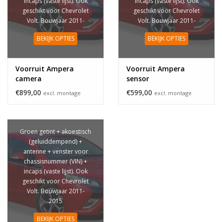
incaps (vaste lijst). Ook
incaps (vaste lijst). Ook
geschikt voor Chevrolet
geschikt voor Chevrolet
Volt. Bouwjaar 2011-
Volt. Bouwjaar 2011-
2015
2015
BEKIJK OPTIES
BEKIJK OPTIES
Voorruit Ampera
Voorruit Ampera
camera
sensor
€899,00
€599,00
excl. montage
excl. montage
Groen getint + akoestisch
(geluiddempend) +
antenne + venster voor
chassisnummer (VIN) +
incaps (vaste lijst). Ook
geschikt voor Chevrolet
Volt. Bouwjaar 2011-
2015
BEKIJK OPTIES