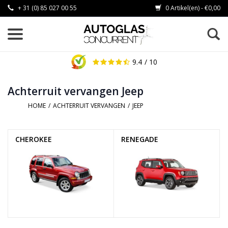
+ 31 (0) 85 027 00 55
0 Artikel(en) - €0,00
9.4
/ 10
Achterruit vervangen Jeep
HOME
/
ACHTERRUIT VERVANGEN
/
JEEP
CHEROKEE
RENEGADE