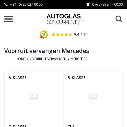
+ 31 (0) 85 027 00 55
0 Artikel(en) - €0,00
9.4
/ 10
Voorruit vervangen Mercedes
HOME
/
VOORRUIT VERVANGEN
/
MERCEDES
A-KLASSE
B-KLASSE
C-KLASSE
CLA