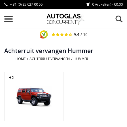
+ 31 (0) 85 027 00 55
0 Artikel(en) - €0,00
9.4
/ 10
Achterruit vervangen Hummer
HOME
/
ACHTERRUIT VERVANGEN
/
HUMMER
H2