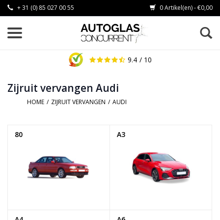
+ 31 (0) 85 027 00 55
0 Artikel(en) - €0,00
9.4
/ 10
Zijruit vervangen Audi
HOME
/
ZIJRUIT VERVANGEN
/
AUDI
80
A3
A4
A6