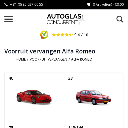
+ 31 (0) 85 027 00 55
0 Artikel(en) - €0,00
9.4
/ 10
Voorruit vervangen Alfa Romeo
HOME
/
VOORRUIT VERVANGEN
/
ALFA ROMEO
4C
33
75
145/146