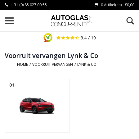
+ 31 (0) 85 027 00 55
0 Artikel(en) - €0,00
9.4
/ 10
Voorruit vervangen Lynk & Co
HOME
/
VOORRUIT VERVANGEN
/
LYNK & CO
01