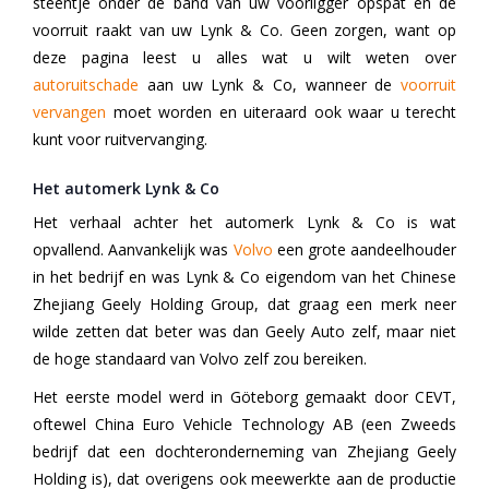
steentje onder de band van uw voorligger opspat en de
voorruit raakt van uw Lynk & Co. Geen zorgen, want op
deze pagina leest u alles wat u wilt weten over
autoruitschade
aan uw Lynk & Co, wanneer de
voorruit
vervangen
moet worden en uiteraard ook waar u terecht
kunt voor ruitvervanging.
Het automerk Lynk & Co
Het verhaal achter het automerk Lynk & Co is wat
opvallend. Aanvankelijk was
Volvo
een grote aandeelhouder
in het bedrijf en was Lynk & Co eigendom van het Chinese
Zhejiang Geely Holding Group, dat graag een merk neer
wilde zetten dat beter was dan Geely Auto zelf, maar niet
de hoge standaard van Volvo zelf zou bereiken.
Het eerste model werd in Göteborg gemaakt door CEVT,
oftewel China Euro Vehicle Technology AB (een Zweeds
bedrijf dat een dochteronderneming van Zhejiang Geely
Holding is), dat overigens ook meewerkte aan de productie