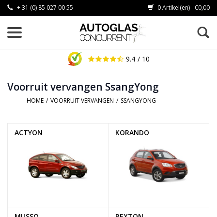
+ 31 (0) 85 027 00 55
0 Artikel(en) - €0,00
9.4
/ 10
Voorruit vervangen SsangYong
HOME
/
VOORRUIT VERVANGEN
/
SSANGYONG
ACTYON
KORANDO
MUSSO
REXTON