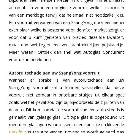
Bijzonder veel mensen kiezen in dit geval immers haast
automatisch voor een originele voorruit welke is voorzien
van een merklogo terwijl dat helemaal niet noodzakelijk is.
Een voorruit vervangen van een SsangYong door een nieuw
exemplaar welke is bestemd voor de after market zorgt er
voor dat u kunt genieten van precies dezelfde kwaliteit,
maar dan wel tegen een veel aantrekkelijker prijskaartje.
Meer weten? Ontdek dan snel wat Autoglas Concurrent
voor u kan betekenen!
Autoruitschade aan uw SsangYong voorruit
Wanneer er sprake is van autoruitschade aan uw
SsangYong voorruit zal u kunnen vaststellen dat deze
voorruit niet zomaar in ontelbare stukjes uit elkaar spat
zoals wel het geval zou zijn bij bijvoorbeeld de zijruiten van
de auto. Dit komt omdat de voorruit van een auto steeds is
gemaakt van gelaagd glas. Dit type glas is opgebouwd uit
meerdere glaslagen waar tussenin een speciale en klevende
PVB folie
is terug te vinden. Bovendien wordt gelaagd glas