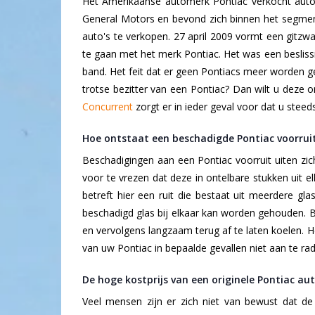
Het Amerikaanse automerk Pontiac verkocht auto
General Motors en bevond zich binnen het segment
auto's te verkopen. 27 april 2009 vormt een gitzw
te gaan met het merk Pontiac. Het was een besliss
band. Het feit dat er geen Pontiacs meer worden g
trotse bezitter van een Pontiac? Dan wilt u deze 
Concurrent
zorgt er in ieder geval voor dat u steeds
Hoe ontstaat een beschadigde Pontiac voorrui
Beschadigingen aan een Pontiac voorruit uiten zich a
voor te vrezen dat deze in ontelbare stukken uit 
betreft hier een ruit die bestaat uit meerdere gla
beschadigd glas bij elkaar kan worden gehouden. B
en vervolgens langzaam terug af te laten koelen. He
van uw Pontiac in bepaalde gevallen niet aan te rad
De hoge kostprijs van een originele Pontiac aut
Veel mensen zijn er zich niet van bewust dat de 