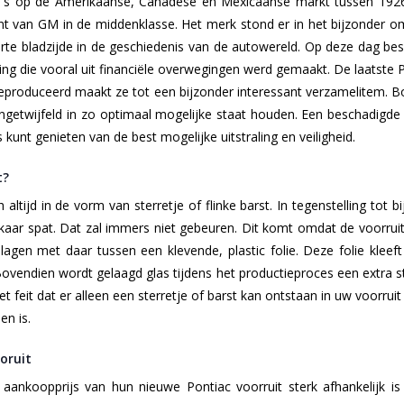
's op de Amerikaanse, Canadese en Mexicaanse markt tussen 1926
 van GM in de middenklasse. Het merk stond er in het bijzonder om 
arte bladzijde in de geschiedenis van de autowereld. Op deze dag b
ing die vooral uit financiële overwegingen werd gemaakt. De laatst
eproduceerd maakt ze tot een bijzonder interessant verzamelitem. Bov
ongetwijfeld in zo optimaal mogelijke staat houden. Een beschadigd
 kunt genieten van de best mogelijke uitstraling en veiligheid.
t?
ltijd in de vorm van sterretje of flinke barst. In tegenstelling tot bi
elkaar spat. Dat zal immers niet gebeuren. Dit komt omdat de voorrui
slagen met daar tussen een klevende, plastic folie. Deze folie klee
ovendien wordt gelaagd glas tijdens het productieproces een extra s
t feit dat er alleen een sterretje of barst kan ontstaan in uw voorruit
en is.
oruit
aankoopprijs van hun nieuwe Pontiac voorruit sterk afhankelijk is