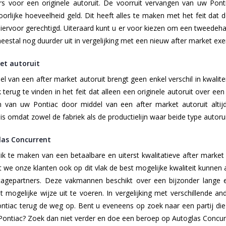
voor een originele autoruit. De voorruit vervangen van uw Pontia
lijke hoeveelheid geld. Dit heeft alles te maken met het feit dat der
ervoor gerechtigd. Uiteraard kunt u er voor kiezen om een tweedehand
estal nog duurder uit in vergelijking met een nieuw after market ex
ket autoruit
 van een after market autoruit brengt geen enkel verschil in kwalitei
 terug te vinden in het feit dat alleen een originele autoruit over een
n van uw Pontiac door middel van een after market autoruit altij
 is omdat zowel de fabriek als de productielijn waar beide type autor
las Concurrent
k te maken van een betaalbare en uiterst kwalitatieve after mark
t we onze klanten ook op dit vlak de best mogelijke kwaliteit kunne
agepartners. Deze vakmannen beschikt over een bijzonder lange 
 mogelijke wijze uit te voeren. In vergelijking met verschillende an
tiac terug de weg op. Bent u eveneens op zoek naar een partij die u
Pontiac? Zoek dan niet verder en doe een beroep op Autoglas Concur