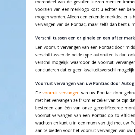
merendeel van de gevallen kiezen mensen immers 
voorzien van een merklogo kost u echter een behoor
mogen worden. Alleen een erkende merkdealer is hi
vervangen van de Pontiac, maar zelfs dan bent u me
Verschil tussen een originele en een after mar
Een voorruit vervangen van een Pontiac door middel
verschil tussen de beide type autoruiten is dan ook
verschil mogelijk waardoor de voorruit vervange
concluderen dat er geen kwaliteitsverschil mogelijk
Voorruit vervangen van uw Pontiac door Autog
De
voorruit vervangen
van uw Pontiac door gebrui
met het vervangen zelf? Om er zeker van te zijn da
besteden aan één van onze gecertificeerde mont
voorruit vervangen van een Pontiac op zo efficiënt
wachten en kunt u in een mum van tijd met uw Pon
aan te bieden voor het voorruit vervangen van uw 