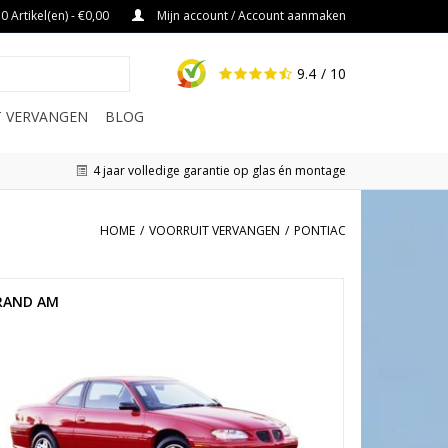
0 Artikel(en) - €0,00
Mijn account / Account aanmaken
9.4
/ 10
IT VERVANGEN
BLOG
4 jaar volledige garantie op glas én montage
HOME
/
VOORRUIT VERVANGEN
/
PONTIAC
RAND AM