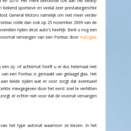
 en 2010. Het merk behoorde toe aan het bedrijf
bekend sportieve en veelal zeer prestatiegerichte
esloot General Motors namelijk om niet meer verder
e Pontiac rolde dan ook op 25 november 2009 van de
endien rijden deze auto's heerlijk. Bent u nog een
e voorruit vervangen van een Pontiac door
Autoglas
j een zij- of achterruit hoeft u er dus helemaal niet
t van een Pontiac is gemaakt van gelaagd glas. Het
ft aan beide zijden wat er voor zorgt dat eventueel
terkte meegegeven door het eerst snel te verhitten
 zorgt er echter niet voor dat de voorruit vervangen
 van het type autoruit waarvoor ze kiezen. In het