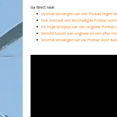
Ga direct naar:
Voorruit vervangen van een Pontiac tegen ee
Hoe ontstaat een beschadigde Pontiac voorr
De hoge kostprijs van een originele Pontiac 
Verschil tussen een originele en een after ma
Voorruit vervangen van uw Pontiac door Aut