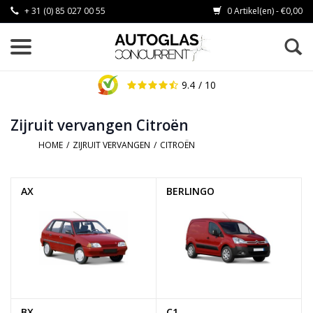
+ 31 (0) 85 027 00 55
0 Artikel(en) - €0,00
9.4
/ 10
Zijruit vervangen Citroën
HOME
/
ZIJRUIT VERVANGEN
/
CITROËN
AX
BERLINGO
BX
C1