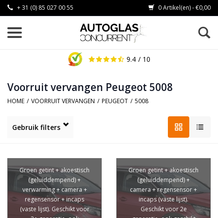
+ 31 (0) 85 027 00 55
0 Artikel(en) - €0,00
9.4
/ 10
Voorruit vervangen Peugeot 5008
HOME
/
VOORRUIT VERVANGEN
/
PEUGEOT
/
5008
Gebruik filters
Groen getint + akoestisch
Groen getint + akoestisch
(geluiddempend) +
(geluiddempend) +
verwarming + camera +
camera + regensensor +
regensensor + incaps
incaps (vaste lijst).
(vaste lijst). Geschikt voor
Geschikt voor 2e