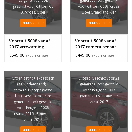
2e generatie, ook
generatie, ook geschikt
geschikt voor Citroen C5
voor Citroen C5 Aircross,
Aircross, Opel
Opel Grandland X en
Grandland X en Peugeot
Peugeot 3008 (vanaf
BEKIJK OPTIES
BEKIJK OPTIES
3008 (vanaf 2016).
2016). Bouwjaar vanaf
Bouwjaar vanaf 2017
2017
Voorruit 5008 vanaf
Voorruit 5008 vanaf
2017 verwarming
2017 camera sensor
camera sensor
€549,00
€449,00
excl. montage
excl. montage
Groen getint + akoestisch
Clipset. Geschikt voor 2e
(geluiddempend) +
generatie, ook geschikt
camera + incaps (vaste
voor Peugeot 3008
lijst). Geschikt voor 2e
(vanaf 2016). Bouwjaar
generatie, ook geschikt
vanaf 2017
voor Peugeot 3008
(vanaf 2016). Bouwjaar
vanaf 2017
BEKIJK OPTIES
BEKIJK OPTIES