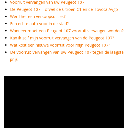
Voorruit vervangen van uw Peugeot 107
De Peugeot 107 – ofwel de Citroën C1 en de Toyota Aygo
Werd het een verkoopsucces?
Een echte auto voor in de stad?
Wanneer moet een Peugeot 107 voorruit vervangen worden?
Kan ik zelf mijn voorruit vervangen van de Peugeot 107?
Wat kost een nieuwe voorruit voor mijn Peugeot 107?
De voorruit vervangen van uw Peugeot 107 tegen de laagste
prijs