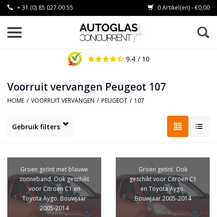
+ 31 (0) 85 027 00 55
0 Artikel(en) - €0,00
9.4
/ 10
Voorruit vervangen Peugeot 107
HOME
/
VOORRUIT VERVANGEN
/
PEUGEOT
/
107
Gebruik filters
Groen getint met blauwe
Groen getint. Ook
zonneband. Ook geschikt
geschikt voor Citroen C1
voor Citroen C1 en
en Toyota Aygo.
Toyota Aygo. Bouwjaar
Bouwjaar 2005-2014
2005-2014