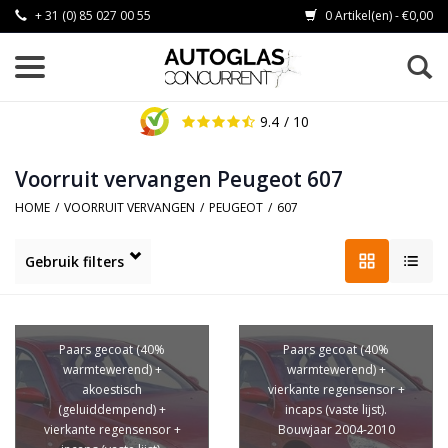
+ 31 (0) 85 027 00 55
0 Artikel(en) - €0,00
9.4
/ 10
Voorruit vervangen Peugeot 607
HOME
/
VOORRUIT VERVANGEN
/
PEUGEOT
/
607
Gebruik filters
Paars gecoat (40%
Paars gecoat (40%
warmtewerend) +
warmtewerend) +
akoestisch
vierkante regensensor +
(geluiddempend) +
incaps (vaste lijst).
vierkante regensensor +
Bouwjaar 2004-2010