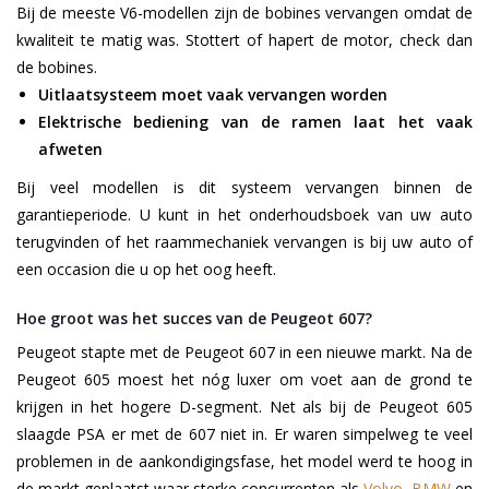
Bij de meeste V6-modellen zijn de bobines vervangen omdat de
kwaliteit te matig was. Stottert of hapert de motor, check dan
de bobines.
Uitlaatsysteem moet vaak vervangen worden
Elektrische bediening van de ramen laat het vaak
afweten
Bij veel modellen is dit systeem vervangen binnen de
garantieperiode. U kunt in het onderhoudsboek van uw auto
terugvinden of het raammechaniek vervangen is bij uw auto of
een occasion die u op het oog heeft.
Hoe groot was het succes van de Peugeot 607?
Peugeot stapte met de Peugeot 607 in een nieuwe markt. Na de
Peugeot 605 moest het nóg luxer om voet aan de grond te
krijgen in het hogere D-segment. Net als bij de Peugeot 605
slaagde PSA er met de 607 niet in. Er waren simpelweg te veel
problemen in de aankondigingsfase, het model werd te hoog in
de markt geplaatst waar sterke concurrenten als
Volvo
,
BMW
en