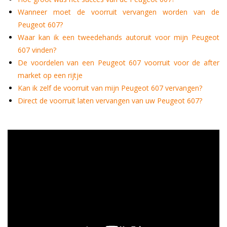
Wanneer moet de voorruit vervangen worden van de
Peugeot 607?
Waar kan ik een tweedehands autoruit voor mijn Peugeot
607 vinden?
De voordelen van een Peugeot 607 voorruit voor de after
market op een rijtje
Kan ik zelf de voorruit van mijn Peugeot 607 vervangen?
Direct de voorruit laten vervangen van uw Peugeot 607?