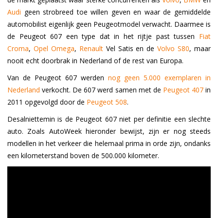
Audi
geen strobreed toe willen geven en waar de gemiddelde
automobilist eigenlijk geen Peugeotmodel verwacht. Daarmee is
de Peugeot 607 een type dat in het rijtje past tussen
Fiat
Croma
,
Opel Omega
,
Renault
Vel Satis en de
Volvo S80
, maar
nooit echt doorbrak in Nederland of de rest van Europa.
Van de Peugeot 607 werden
nog geen 5.000 exemplaren in
Nederland
verkocht. De 607 werd samen met de
Peugeot 407
in
2011 opgevolgd door de
Peugeot 508
.
Desalniettemin is de Peugeot 607 niet per definitie een slechte
auto. Zoals AutoWeek hieronder bewijst, zijn er nog steeds
modellen in het verkeer die helemaal prima in orde zijn, ondanks
een kilometerstand boven de 500.000 kilometer.