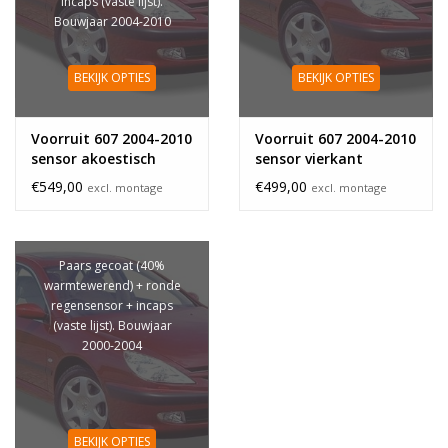
incaps (vaste lijst).
Bouwjaar 2004-2010
BEKIJK OPTIES
BEKIJK OPTIES
Voorruit 607 2004-2010
Voorruit 607 2004-2010
sensor akoestisch
sensor vierkant
€549,00
€499,00
excl. montage
excl. montage
Paars gecoat (40%
warmtewerend) + ronde
regensensor + incaps
(vaste lijst). Bouwjaar
2000-2004
BEKIJK OPTIES