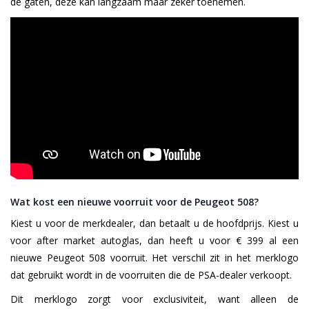
de gaten, deze kan langzaam maar zeker toenemen.
Wat kost een nieuwe voorruit voor de Peugeot 508?
Kiest u voor de merkdealer, dan betaalt u de hoofdprijs. Kiest u
voor after market autoglas, dan heeft u voor € 399 al een
nieuwe Peugeot 508 voorruit. Het verschil zit in het merklogo
dat gebruikt wordt in de voorruiten die de PSA-dealer verkoopt.
Dit merklogo zorgt voor exclusiviteit, want alleen de