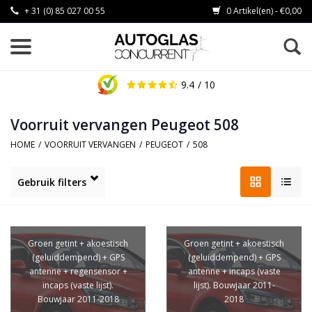
+ 31 (0) 85 027 00 55
0 Artikel(en) - €0,00
9.4
/ 10
Voorruit vervangen Peugeot 508
HOME
/
VOORRUIT VERVANGEN
/
PEUGEOT
/
508
Gebruik filters
Groen getint + akoestisch
Groen getint + akoestisch
(geluiddempend) + GPS
(geluiddempend) + GPS
antenne + regensensor +
antenne + incaps (vaste
incaps (vaste lijst).
lijst). Bouwjaar 2011-
Bouwjaar 2011-2018
2018