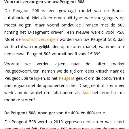
Voorruit vervangen van uw Peugeot 508
De Peugeot 508 is een gewaagd model van de Franse
autofabrikant. Niet alleen omdat dit type twee voorgangers op
moest volgen, maar vooral omdat de Fransen met de 508
richting het D-segment dreven, een nieuwe wereld voor PSA.
Moet de
voorruit vervangen
worden van uw Peugeot 508, dan
vindt u tal van mogelijkheden op de after market, waarmee u al
een nieuwe Peugeot 508 voorruit heeft vanaf € 399.
Voordat we verder kijken naar de after market
Peugeotvoorruiten, nemen we de tijd om eens kritisch naar de
Peugeot 508 te kijken. Is het
Peugeot
gelukt om de concurrentie
aan te gaan met de opponenten in het D-segment of is er meer
werk aan de winkel om fabrikanten als
Audi
het brood uit de
mond te stoten?
De Peugeot 508, opvolger van de 400- én 600-serie
De Peugeot 508 werd in 2010 gepresenteerd en er was direct
een opvallend feit. De nieuwe 508 moest niet alleen de opvolger