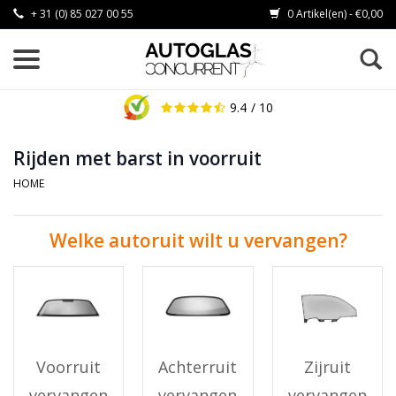
+ 31 (0) 85 027 00 55
0 Artikel(en) - €0,00
9.4
/ 10
Rijden met barst in voorruit
HOME
Welke autoruit wilt u vervangen?
Voorruit
Achterruit
Zijruit
vervangen
vervangen
vervangen