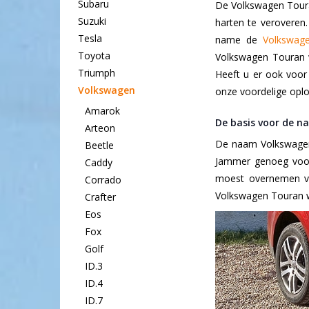
Subaru
De Volkswagen Toura
Suzuki
harten te veroveren
Tesla
name de
Volkswag
Toyota
Volkswagen Touran 
Triumph
Heeft u er ook voor
Volkswagen
onze voordelige opl
Amarok
De basis voor de n
Arteon
De naam Volkswagen T
Beetle
Jammer genoeg voor
Caddy
moest overnemen va
Corrado
Volkswagen Touran 
Crafter
Eos
Fox
Golf
ID.3
ID.4
ID.7