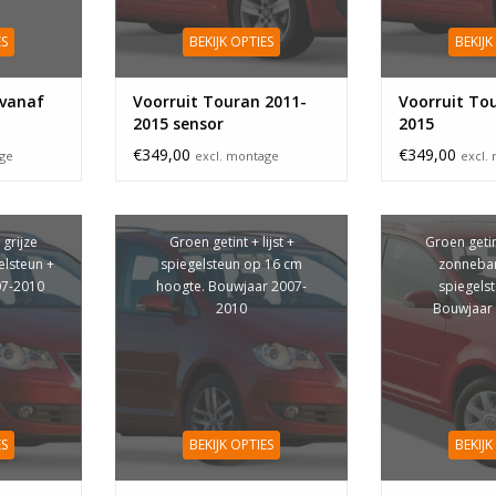
ES
BEKIJK OPTIES
BEKIJK
 vanaf
Voorruit Touran 2011-
Voorruit To
2015 sensor
2015
€349,00
€349,00
age
excl. montage
excl.
 grijze
Groen getint + lijst +
Groen getin
lsteun +
spiegelsteun op 16 cm
zonneba
007-2010
hoogte. Bouwjaar 2007-
spiegelste
2010
Bouwjaar
ES
BEKIJK OPTIES
BEKIJK