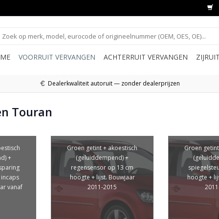
ME
VOORRUIT VERVANGEN
ACHTERRUIT VERVANGEN
ZIJRU
Dealerkwaliteit autoruit — zonder dealerprijzen
en Touran
oestisch
Groen getint + akoestisch
Groen getint
d) +
(geluiddempend) +
(geluidd
sparing
regensensor op 13 cm
spiegelste
 incaps
hoogte + lijst. Bouwjaar
hoogte + li
aar vanaf
2011-2015
2011