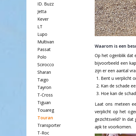
ID. Buzz
Jetta
Kever
LT
Lupo
Multivan
Waarom is een besc
Passat
Op het ogenblik dat 
Polo
bijvoorbeeld een kap
Scirocco
zijn er een aantal vr
Sharan
Bent u verplicht 
Taigo
Kan de schade een
Tayron
Hoe kan de schade
T-Cross
Tiguan
Laat ons meteen ee
Touareg
verplicht op het oge
Touran
gezichtsveld? In da
Transporter
apk te voorkomen.
T-Roc