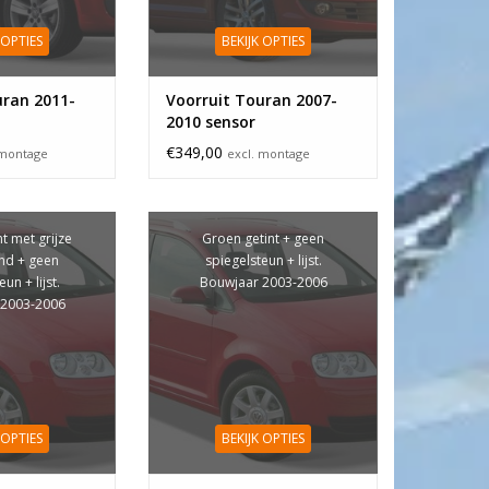
 OPTIES
BEKIJK OPTIES
uran 2011-
Voorruit Touran 2007-
2010 sensor
€349,00
 montage
excl. montage
t met grijze
Groen getint + geen
nd + geen
spiegelsteun + lijst.
un + lijst.
Bouwjaar 2003-2006
 2003-2006
 OPTIES
BEKIJK OPTIES