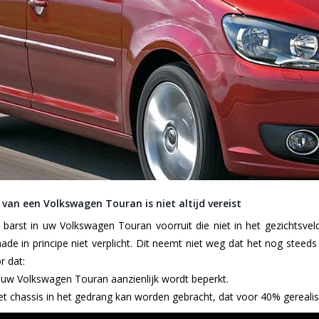
van een Volkswagen Touran is niet altijd vereist
 barst in uw Volkswagen Touran voorruit die niet in het gezichtsveld
ade in principe niet verplicht. Dit neemt niet weg dat het nog steeds
r dat:
n uw Volkswagen Touran aanzienlijk wordt beperkt.
het chassis in het gedrang kan worden gebracht, dat voor 40% gereali