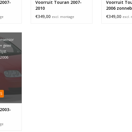
2007-
Voorruit Touran 2007-
Voorruit To
2010
2006 zonne
€349,00
€349,00
age
excl. montage
excl.
ensensor
 + geen
ijst.
-2006
ES
2003-
age