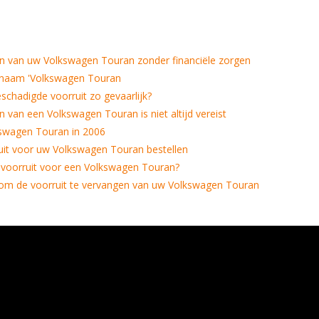
en van uw Volkswagen Touran zonder financiële zorgen
 naam 'Volkswagen Touran
chadigde voorruit zo gevaarlijk?
n van een Volkswagen Touran is niet altijd vereist
kswagen Touran in 2006
uit voor uw Volkswagen Touran bestellen
 voorruit voor een Volkswagen Touran?
 om de voorruit te vervangen van uw Volkswagen Touran