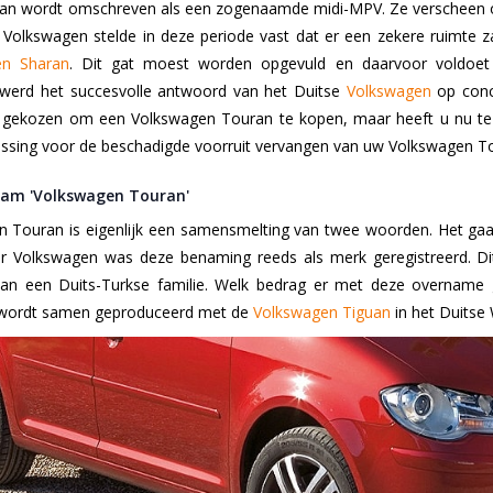
n wordt omschreven als een zogenaamde midi-MPV. Ze verscheen op
. Volkswagen stelde in deze periode vast dat er een zekere ruimte 
en Sharan
. Dit gat moest worden opgevuld en daarvoor voldoet
werd het succesvolle antwoord van het Duitse
Volkswagen
op conc
 gekozen om een Volkswagen Touran te kopen, maar heeft u nu te
ossing voor de beschadigde voorruit vervangen van uw Volkswagen T
aam 'Volkswagen Touran'
ouran is eigenlijk een samensmelting van twee woorden. Het gaat hi
 Volkswagen was deze benaming reeds als merk geregistreerd. Di
n een Duits-Turkse familie. Welk bedrag er met deze overname ge
wordt samen geproduceerd met de
Volkswagen Tiguan
in het Duitse 