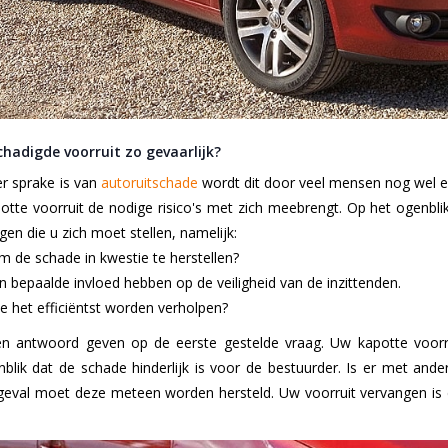
hadigde voorruit zo gevaarlijk?
er sprake is van
autoruitschade
wordt dit door veel mensen nog wel 
otte voorruit de nodige risico's met zich meebrengt. Op het ogenbli
agen die u zich moet stellen, namelijk:
om de schade in kwestie te herstellen?
 bepaalde invloed hebben op de veiligheid van de inzittenden.
 het efficiëntst worden verholpen?
n antwoord geven op de eerste gestelde vraag. Uw kapotte voorru
nblik dat de schade hinderlijk is voor de bestuurder. Is er met an
t geval moet deze meteen worden hersteld. Uw voorruit vervangen is