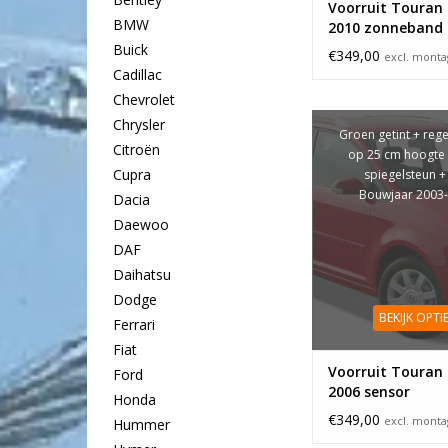
Voorruit Touran 
BMW
2010 zonneband
Buick
€349,00
excl. mont
Cadillac
Chevrolet
Chrysler
Groen getint + reg
Citroën
op 25 cm hoogte
Cupra
spiegelsteun + l
Bouwjaar 2003
Dacia
Daewoo
DAF
Daihatsu
Dodge
BEKIJK OPTI
Ferrari
Fiat
Voorruit Touran 
Ford
2006 sensor
Honda
€349,00
excl. mont
Hummer