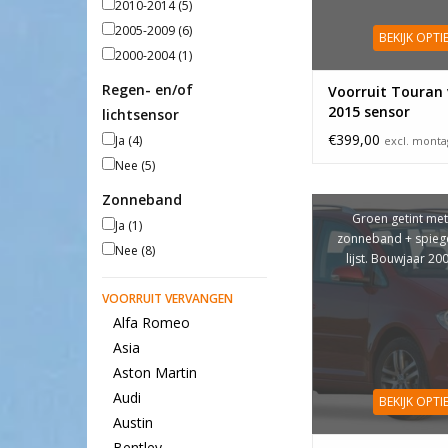
2010-2014
(5)
2005-2009
(6)
BEKIJK OPTI
2000-2004
(1)
Regen- en/of
Voorruit Touran
2015 sensor
lichtsensor
€399,00
Ja
(4)
excl. mont
Nee
(5)
Zonneband
Groen getint met
Ja
(1)
zonneband + spiege
Nee
(8)
lijst. Bouwjaar 2
VOORRUIT VERVANGEN
Alfa Romeo
Asia
Aston Martin
Audi
BEKIJK OPTI
Austin
Bentley