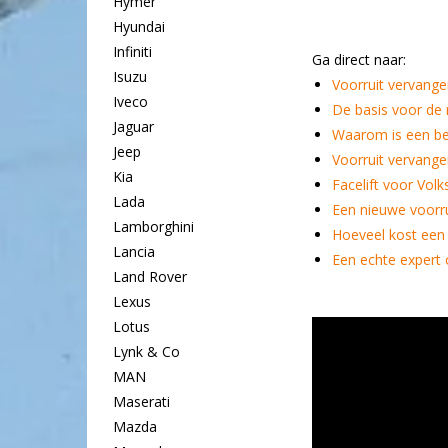
Hymer
Hyundai
Infiniti
Ga direct naar:
Isuzu
Voorruit vervang
Iveco
De basis voor de
Jaguar
Waarom is een bes
Jeep
Voorruit vervange
Kia
Facelift voor Vol
Lada
Een nieuwe voorr
Lamborghini
Hoeveel kost een
Lancia
Een echte expert
Land Rover
Lexus
Lotus
Lynk & Co
MAN
Maserati
Mazda