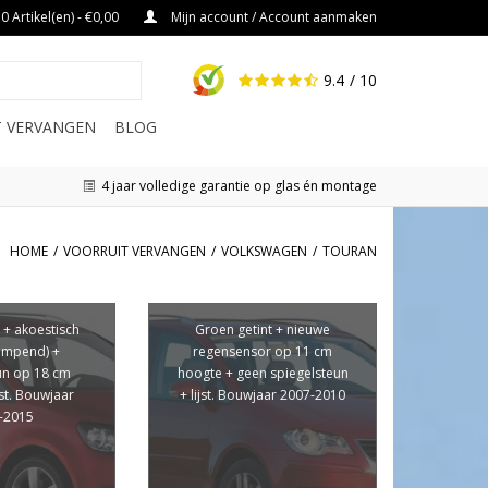
0 Artikel(en) - €0,00
Mijn account / Account aanmaken
9.4
/ 10
IT VERVANGEN
BLOG
4 jaar volledige garantie op glas én montage
HOME
/
VOORRUIT VERVANGEN
/
VOLKSWAGEN
/
TOURAN
 + akoestisch
Groen getint + nieuwe
empend) +
regensensor op 11 cm
un op 18 cm
hoogte + geen spiegelsteun
jst. Bouwjaar
+ lijst. Bouwjaar 2007-2010
-2015