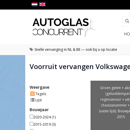
HO
Snelle vervanging in NL & BE — ook bij u op locatie
Voorruit vervangen Volkswag
Weergave
Groen getint + ak
(geluiddempen
Tegels
regensensor + uit
Lijst
chasissnummer +
Bouwjaar
(vaste lijst). Bouwj
2015
2020-2024
(1)
2015-2019
(3)