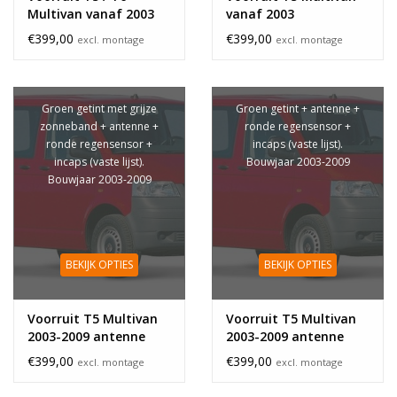
Multivan vanaf 2003
vanaf 2003
€399,00
€399,00
excl. montage
excl. montage
Groen getint met grijze
Groen getint + antenne +
zonneband + antenne +
ronde regensensor +
ronde regensensor +
incaps (vaste lijst).
incaps (vaste lijst).
Bouwjaar 2003-2009
Bouwjaar 2003-2009
BEKIJK OPTIES
BEKIJK OPTIES
Voorruit T5 Multivan
Voorruit T5 Multivan
2003-2009 antenne
2003-2009 antenne
sensor zonneband
sensor
€399,00
€399,00
excl. montage
excl. montage