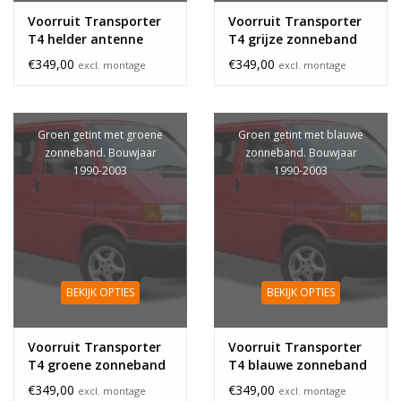
Voorruit Transporter
Voorruit Transporter
T4 helder antenne
T4 grijze zonneband
zonneband
antenne
€349,00
€349,00
excl. montage
excl. montage
Groen getint met groene
Groen getint met blauwe
zonneband. Bouwjaar
zonneband. Bouwjaar
1990-2003
1990-2003
BEKIJK OPTIES
BEKIJK OPTIES
Voorruit Transporter
Voorruit Transporter
T4 groene zonneband
T4 blauwe zonneband
€349,00
€349,00
excl. montage
excl. montage