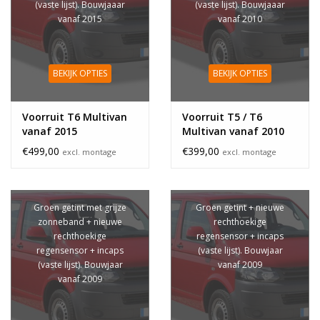
(vaste lijst). Bouwjaaar
(vaste lijst). Bouwjaaar
vanaf 2015
vanaf 2010
BEKIJK OPTIES
BEKIJK OPTIES
Voorruit T6 Multivan
Voorruit T5 / T6
vanaf 2015
Multivan vanaf 2010
verwarming sensor
sensor rechthoek
€499,00
€399,00
excl. montage
excl. montage
Groen getint met grijze
Groen getint + nieuwe
zonneband + nieuwe
rechthoekige
rechthoekige
regensensor + incaps
regensensor + incaps
(vaste lijst). Bouwjaar
(vaste lijst). Bouwjaar
vanaf 2009
vanaf 2009