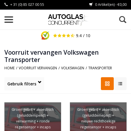
+ 31 (0) 85 027 00 55
0 Artikel(en) - €0,00
9.4
/ 10
Voorruit vervangen Volkswagen
Transporter
HOME
/
VOORRUIT VERVANGEN
/
VOLKSWAGEN
/
TRANSPORTER
Gebruik filters
Groen getint + akoestisch
Groen getint + akoestisch
(geluiddempend) +
(geluiddemepnd) +
verwarming + ronde
nieuwe rechthoekige
regensensor + incaps
regensensor + incaps