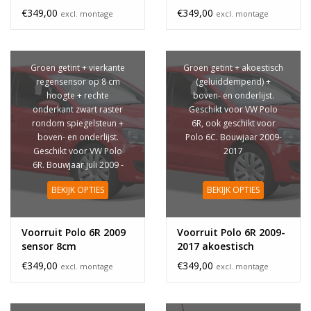
€349,00
€349,00
excl. montage
excl. montage
Groen getint + vierkante
Groen getint + akoestisch
regensensor op 8 cm
(geluiddempend) +
hoogte + rechte
boven- en onderlijst.
onderkant zwart raster
Geschikt voor VW Polo
rondom spiegelsteun +
6R, ook geschikt voor
boven- en onderlijst.
Polo 6C. Bouwjaar 2009-
Geschikt voor VW Polo
2017
6R. Bouwjaar juli 2009 -
oktober 2009
BEKIJK OPTIES
BEKIJK OPTIES
Voorruit Polo 6R 2009
Voorruit Polo 6R 2009-
sensor 8cm
2017 akoestisch
€349,00
€349,00
excl. montage
excl. montage