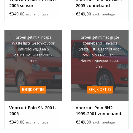
2005 sensor
2005 zonneband
zonneband
€349,00
€349,00
excl. montage
excl. montage
Groen getint + incaps
Groen getint met grijze
(vaste lijst). Geschikt voor
zonneband + incaps
VW Polo 9N, 3 en 5
(vaste lijst). Geschikt voor
deurs. Bouwjaar 2001-
VW Polo 6N2, 3 en 5
2005
deurs. Bouwjaar 1999-
2001
BEKIJK OPTIES
BEKIJK OPTIES
Voorruit Polo 9N 2001-
Voorruit Polo 6N2
2005
1999-2001 zonneband
€349,00
€349,00
excl. montage
excl. montage