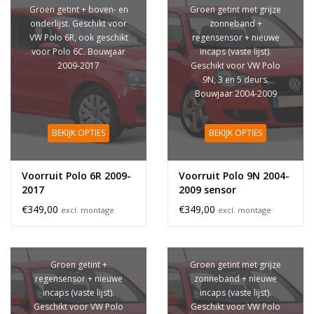
Groen getint + boven- en
Groen getint met grijze
onderlijst. Geschikt voor
zonneband +
VW Polo 6R, ook geschikt
regensensor + nieuwe
voor Polo 6C. Bouwjaar
incaps (vaste lijst).
2009-2017
Geschikt voor VW Polo
9N, 3 en 5 deurs.
Bouwjaar 2004-2009
BEKIJK OPTIES
BEKIJK OPTIES
Voorruit Polo 6R 2009-
Voorruit Polo 9N 2004-
2017
2009 sensor
zonneband
€349,00
€349,00
excl. montage
excl. montage
Groen getint +
Groen getint met grijze
regensensor + nieuwe
zonneband + nieuwe
incaps (vaste lijst).
incaps (vaste lijst).
Geschikt voor VW Polo
Geschikt voor VW Polo