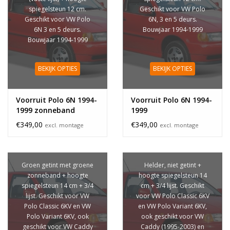
spiegelsteun 12 cm.
Geschikt voor VW Polo
Geschikt voor VW Polo
6N, 3 en 5 deurs.
6N 3 en 5 deurs.
Bouwjaar 1994-1999
Bouwjaar 1994-1999
BEKIJK OPTIES
BEKIJK OPTIES
Voorruit Polo 6N 1994-
Voorruit Polo 6N 1994-
1999 zonneband
1999
€349,00
€349,00
excl. montage
excl. montage
Groen getint met groene
Helder, niet getint +
zonneband + hoogte
hoogte spiegelsteun 14
spiegelsteun 14 cm + 3/4
cm + 3/4 lijst. Geschikt
lijst. Geschikt voor VW
voor VW Polo Classic 6KV
Polo Classic 6KV en VW
en VW Polo Variant 6KV,
Polo Variant 6KV, ook
ook geschikt voor VW
geschikt voor VW Caddy
Caddy (1995-2003) en