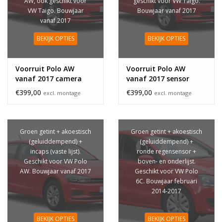
AW, ook geschikt voor
geschikt voor VW Taigo.
VW Taigo. Bouwjaar
Bouwjaar vanaf 2017
vanaf 2017
BEKIJK OPTIES
BEKIJK OPTIES
Voorruit Polo AW
Voorruit Polo AW
vanaf 2017 camera
vanaf 2017 sensor
€399,00
€399,00
excl. montage
excl. montage
Groen getint + akoestisch
Groen getint + akoestisch
(geluiddempend) +
(geluiddempend) +
incaps (vaste lijst).
ronde regensensor +
Geschikt voor VW Polo
boven- en onderlijst.
AW. Bouwjaar vanaf 2017
Geschikt voor VW Polo
6C. Bouwjaar februari
2014-2017
BEKIJK OPTIES
BEKIJK OPTIES