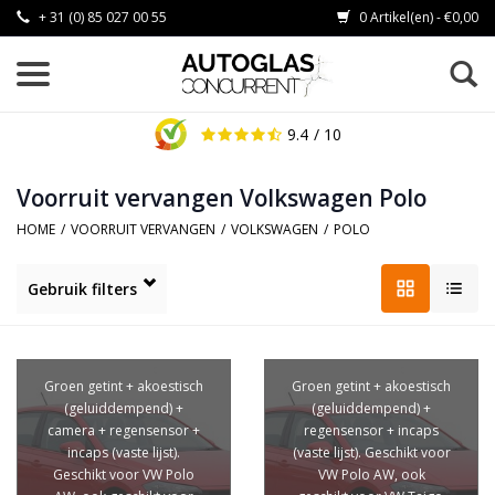
+ 31 (0) 85 027 00 55
0 Artikel(en) - €0,00
9.4
/ 10
Voorruit vervangen Volkswagen Polo
HOME
/
VOORRUIT VERVANGEN
/
VOLKSWAGEN
/
POLO
Gebruik filters
Groen getint + akoestisch
Groen getint + akoestisch
(geluiddempend) +
(geluiddempend) +
camera + regensensor +
regensensor + incaps
incaps (vaste lijst).
(vaste lijst). Geschikt voor
Geschikt voor VW Polo
VW Polo AW, ook