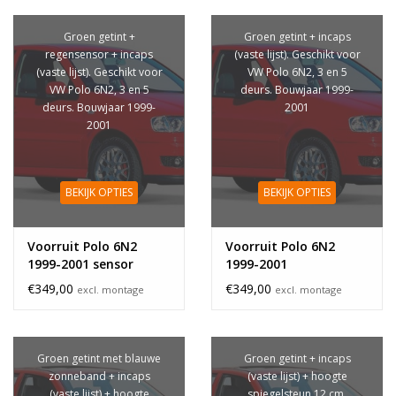
Groen getint +
Groen getint + incaps
regensensor + incaps
(vaste lijst). Geschikt voor
(vaste lijst). Geschikt voor
VW Polo 6N2, 3 en 5
VW Polo 6N2, 3 en 5
deurs. Bouwjaar 1999-
deurs. Bouwjaar 1999-
2001
2001
BEKIJK OPTIES
BEKIJK OPTIES
Voorruit Polo 6N2
Voorruit Polo 6N2
1999-2001 sensor
1999-2001
€349,00
€349,00
excl. montage
excl. montage
Groen getint met blauwe
Groen getint + incaps
zonneband + incaps
(vaste lijst) + hoogte
(vaste lijst) + hoogte
spiegelsteun 12 cm.