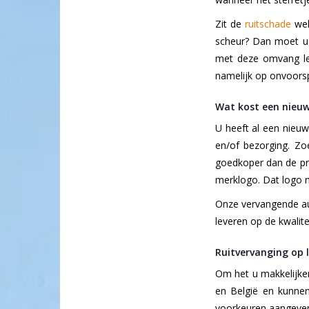
Zit de
ruitschade
wel
scheur? Dan moet u 
met deze omvang leid
namelijk op onvoorsp
Wat kost een nieuw
U heeft al een nieuw
en/of bezorging. Zo
goedkoper dan de pri
merklogo. Dat logo ma
Onze vervangende au
leveren op de kwalitei
Ruitvervanging op 
Om het u makkelijke
en België en kunnen
voorkeuren aangeven 