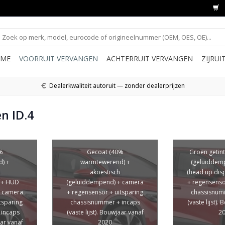
ME
VOORRUIT VERVANGEN
ACHTERRUIT VERVANGEN
ZIJRU
Dealerkwaliteit autoruit — zonder dealerprijzen
n ID.4
%
Gecoat (40%
Groen getint
) +
warmtewerend) +
(geluiddem
akoestisch
(head up dis
 + HUD
(geluiddempend) + camera
+ regensenso
+ camera
+ regensensor + uitsparing
chassisnum
tsparing
chassisnummer + incaps
(vaste lijst).
 incaps
(vaste lijst). Bouwjaar vanaf
2
aar vanaf
2020