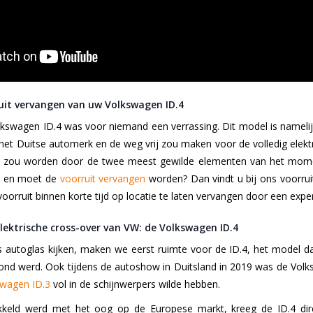
it vervangen van uw Volkswagen ID.4
swagen ID.4 was voor niemand een verrassing. Dit model is namelijk
 het Duitse automerk en de weg vrij zou maken voor de volledig elektr
 zou worden door de twee meest gewilde elementen van het moment
4 en moet de
voorruit vervangen
worden? Dan vindt u bij ons voorruit
orruit binnen korte tijd op locatie te laten vervangen door een exper
elektrische cross-over van VW: de Volkswagen ID.4
autoglas kijken, maken we eerst ruimte voor de ID.4, het model dat
ond werd. Ook tijdens de autoshow in Duitsland in 2019 was de Volk
swagen ID.3
vol in de schijnwerpers wilde hebben.
keld werd met het oog op de Europese markt, kreeg de ID.4 direc