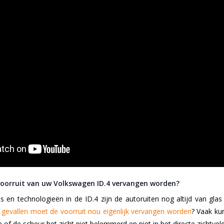
oorruit van uw Volkswagen ID.4 vervangen worden?
s en technologieën in de ID.4 zijn de autoruiten nog altijd van gl
 gevallen moet de voorruit nou eigenlijk vervangen worden
? Vaak ku
 of de scheur het zicht niet belemmerd en niet in het directe zichtveld z