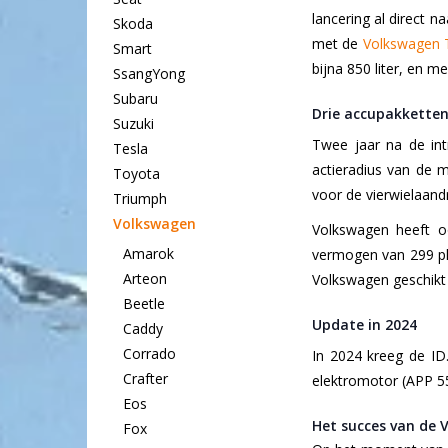
lancering al direct 
Skoda
met de
Volkswagen 
Smart
bijna 850 liter, en 
SsangYong
Subaru
Drie accupakketten
Suzuki
Twee jaar na de int
Tesla
actieradius van de 
Toyota
voor de vierwielaandr
Triumph
Volkswagen
Volkswagen heeft o
Amarok
vermogen van 299 pk 
Arteon
Volkswagen geschikt 
Beetle
Update in 2024
Caddy
Corrado
In 2024 kreeg de ID
Crafter
elektromotor (APP 550
Eos
Het succes van de 
Fox