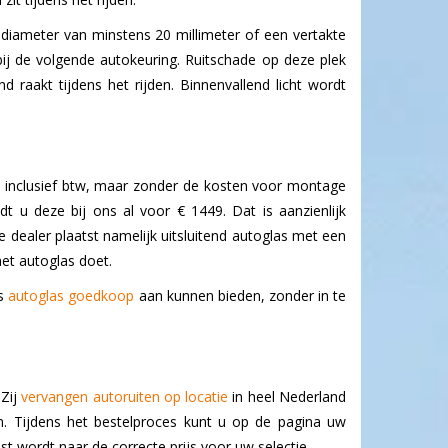
 diameter van minstens 20 millimeter of een vertakte
j de volgende autokeuring. Ruitschade op deze plek
d raakt tijdens het rijden. Binnenvallend licht wordt
ie inclusief btw, maar zonder de kosten voor montage
t u deze bij ons al voor € 1449. Dat is aanzienlijk
 dealer plaatst namelijk uitsluitend autoglas met een
het autoglas doet.
ns
autoglas goedkoop
aan kunnen bieden, zonder in te
 Zij
vervangen autoruiten op locatie
in heel Nederland
. Tijdens het bestelproces kunt u op de pagina uw
t wordt naar de correcte prijs voor uw selectie.