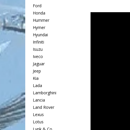
Ford
Honda
Hummer
Hymer
Hyundai
Infiniti
Isuzu
Iveco
Jaguar
Jeep
Kia
Lada
Lamborghini
Lancia
Land Rover
Lexus
Lotus
Lynk & Co