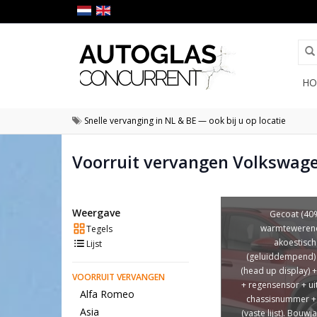
HO
Snelle vervanging in NL & BE — ook bij u op locatie
Voorruit vervangen Volkswage
Weergave
Gecoat (40
warmtewerend
Tegels
akoestisch
Lijst
(geluiddempend)
(head up display) 
VOORRUIT VERVANGEN
+ regensensor + ui
Alfa Romeo
chassisnummer +
Asia
(vaste lijst). Bouwj