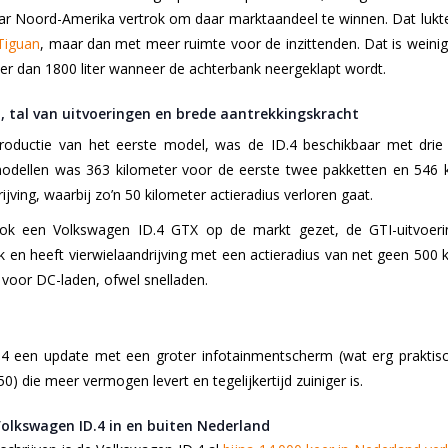
naar Noord-Amerika vertrok om daar marktaandeel te winnen. Dat lukt
Tiguan
, maar dan met meer ruimte voor de inzittenden. Dat is weini
meer dan 1800 liter wanneer de achterbank neergeklapt wordt.
, tal van uitvoeringen en brede aantrekkingskracht
roductie van het eerste model, was de ID.4 beschikbaar met drie
modellen was 363 kilometer voor de eerste twee pakketten en 546 
ijving, waarbij zo’n 50 kilometer actieradius verloren gaat.
ok een Volkswagen ID.4 GTX op de markt gezet, de GTI-uitvoeri
en heeft vierwielaandrijving met een actieradius van net geen 500 ki
voor DC-laden, ofwel snelladen.
.4 een update met een groter infotainmentscherm (wat erg praktisc
) die meer vermogen levert en tegelijkertijd zuiniger is.
Volkswagen ID.4 in en buiten Nederland