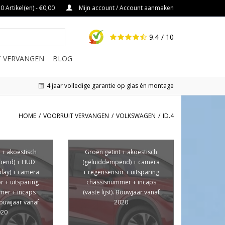
0 Artikel(en) - €0,00
Mijn account / Account aanmaken
9.4
/ 10
IT VERVANGEN
BLOG
4 jaar volledige garantie op glas én montage
HOME
/
VOORRUIT VERVANGEN
/
VOLKSWAGEN
/
ID.4
 + akoestisch
Groen getint + akoestisch
pend) + HUD
(geluiddempend) + camera
play) + camera
+ regensensor + uitsparing
r + uitsparing
chassisnummer + incaps
mer + incaps
(vaste lijst). Bouwjaar vanaf
 Bouwjaar vanaf
2020
020