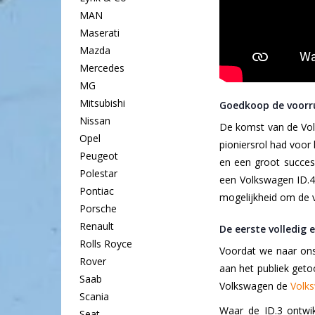
MAN
Maserati
Mazda
Mercedes
MG
Mitsubishi
Goedkoop de voorru
Nissan
De komst van de Volk
Opel
pioniersrol had voor
Peugeot
en een groot succes
Polestar
een Volkswagen ID.
Pontiac
mogelijkheid om de vo
Porsche
Renault
De eerste volledig 
Rolls Royce
Voordat we naar ons 
Rover
aan het publiek geto
Saab
Volkswagen de
Volk
Scania
Waar de ID.3 ontwik
Seat