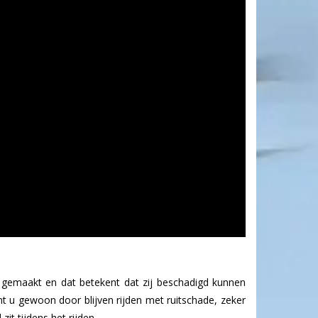
as gemaakt en dat betekent dat zij beschadigd kunnen
nt u gewoon door blijven rijden met ruitschade, zeker
it tijdens het rijden.