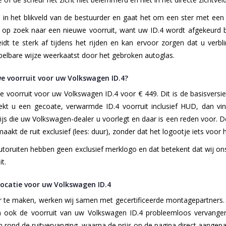
 in het blikveld van de bestuurder en gaat het om een ster met een
op zoek naar een nieuwe voorruit, want uw ID.4 wordt afgekeurd bi
t te sterk af tijdens het rijden en kan ervoor zorgen dat u verblin
elbare wijze weerkaatst door het gebroken autoglas.
e voorruit voor uw Volkswagen ID.4?
e voorruit voor uw Volkswagen ID.4 voor € 449. Dit is de basisvers
ekt u een gecoate, verwarmde ID.4 voorruit inclusief HUD, dan vind
js die uw Volkswagen-dealer u voorlegt en daar is een reden voor. De
akt de ruit exclusief (lees: duur), zonder dat het logootje iets voor 
toruiten hebben geen exclusief merklogo en dat betekent dat wij o
t.
locatie voor uw Volkswagen ID.4
r te maken, werken wij samen met gecertificeerde montagepartners.
 ook de voorruit van uw Volkswagen ID.4 probleemloos vervangen
rond de ruitvervanging, waarna de prijs op de pagina direct aangepas