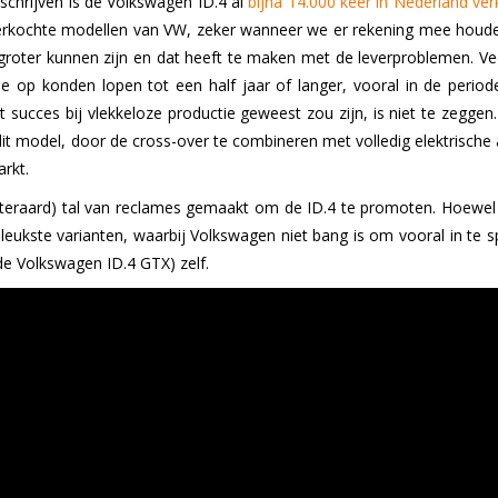
chrijven is de Volkswagen ID.4 al
bijna 14.000 keer in Nederland ver
erkochte modellen van VW, zeker wanneer we er rekening mee houden 
groter kunnen zijn en dat heeft te maken met de leverproblemen. Ve
e op konden lopen tot een half jaar of langer, vooral in de periode
 succes bij vlekkeloze productie geweest zou zijn, is niet te zeggen.
it model, door de cross-over te combineren met volledig elektrische a
rkt.
teraard) tal van reclames gemaakt om de ID.4 te promoten. Hoewel s
leukste varianten, waarbij Volkswagen niet bang is om vooral in te
 de Volkswagen ID.4 GTX) zelf.