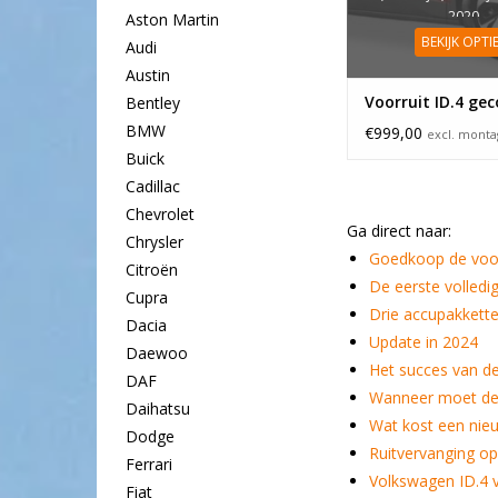
2020
Aston Martin
BEKIJK OPTI
Audi
Austin
Voorruit ID.4 ge
Bentley
BMW
€999,00
excl. mont
Buick
Cadillac
Chevrolet
Ga direct naar:
Chrysler
Goedkoop de voor
Citroën
De eerste volledi
Cupra
Drie accupakkette
Dacia
Update in 2024
Daewoo
Het succes van de
DAF
Wanneer moet de 
Daihatsu
Wat kost een nie
Dodge
Ruitvervanging op
Ferrari
Volkswagen ID.4 v
Fiat