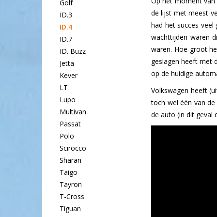
Op het moment van s
Golf
de lijst met meest v
ID.3
had het succes veel 
ID.4
wachttijden waren di
ID.7
waren. Hoe groot het
ID. Buzz
geslagen heeft met d
Jetta
op de huidige automa
Kever
LT
Volkswagen heeft (ui
Lupo
toch wel één van de 
Multivan
de auto (in dit geval
Passat
Polo
Scirocco
Sharan
Taigo
Tayron
T-Cross
Tiguan