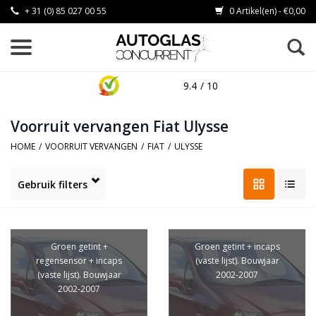
+ 31 (0) 85 027 00 55
0 Artikel(en) - €0,00
9.4
/ 10
Voorruit vervangen Fiat Ulysse
HOME
/
VOORRUIT VERVANGEN
/
FIAT
/
ULYSSE
Gebruik filters
Groen getint +
Groen getint + incaps
regensensor + incaps
(vaste lijst). Bouwjaar
(vaste lijst). Bouwjaar
2002-2007
2002-2007