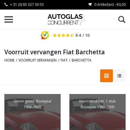
+ 31 (0) 85 027 00 55
0 Artikel(en) - €0,00
9.4
/ 10
Voorruit vervangen Fiat Barchetta
HOME
/
VOORRUIT VERVANGEN
/
FIAT
/
BARCHETTA
Groen getint. Bouwjaar
Voorruitrubber, 1 stuk.
1995-2005
Bouwjaar 1995-2005