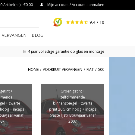
0 Artikel(en) - €0,00
Mijn account / Account aanmaken
9.4
/ 10
IT VERVANGEN
BLOG
4 jaar volledige garantie op glas én montage
HOME
/
VOORRUIT VERVANGEN
/
FIAT
/
500
getint +
Groen getint +
immende
zelfdimmende
gel + zwarte
binnenspiegel + zwarte
 hoog + incaps
print 20,5 cm hoog + incaps
 Bouwjaar vanaf
(vaste lijst). Bouwjaar vanaf
007
2007