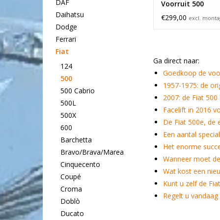
DAF
Voorruit 500
Daihatsu
€299,00
excl. mont
Dodge
Ferrari
Fiat
Ga direct naar:
124
Goedkoop de voor
500
1957-1975: de ori
500 Cabrio
2007: de Fiat 500 
500L
Facelift in 2016 v
500X
De Fiat 500e, de e
600
Een aantal specia
Barchetta
Het enorme succe
Bravo/Brava/Marea
Wanneer moet de 
Cinquecento
Wat kost een nieu
Coupé
Kunt u zelf de Fia
Croma
Regelt u vandaag 
Doblò
Ducato