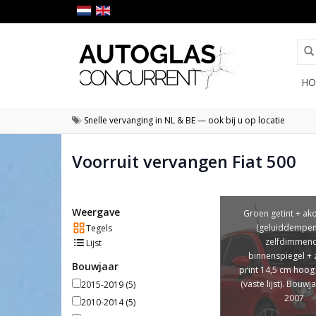
HO
Snelle vervanging in NL & BE — ook bij u op locatie
Voorruit vervangen Fiat 500
Weergave
Groen getint + ak
(geluiddempen
Tegels
zelfdimmen
Lijst
binnenspiegel + 
Bouwjaar
print 14,5 cm hoog
(vaste lijst). Bouwj
2015-2019
(5)
2007
2010-2014
(5)