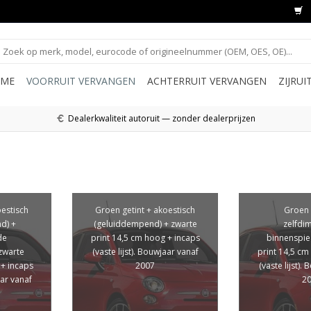
ME
VOORRUIT VERVANGEN
ACHTERRUIT VERVANGEN
ZIJRU
Dealerkwaliteit autoruit — zonder dealerprijzen
oestisch
Groen getint + akoestisch
Groen 
d) +
(geluiddempend) + zwarte
zelfd
de
print 14,5 cm hoog + incaps
binnenspie
zwarte
(vaste lijst). Bouwjaar vanaf
print 14,5 cm
 + incaps
2007
(vaste lijst).
aar vanaf
2