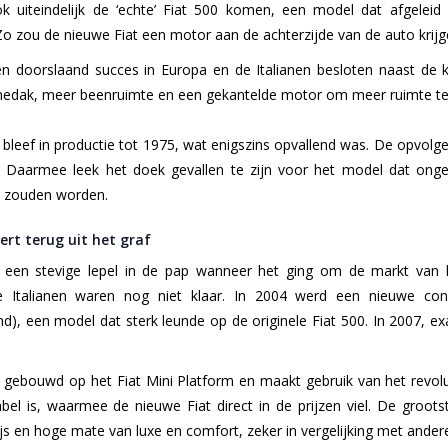
k uiteindelijk de ‘echte’ Fiat 500 komen, een model dat afgelei
 Zo zou de nieuwe Fiat een motor aan de achterzijde van de auto krijg
n doorslaand succes in Europa en de Italianen besloten naast de 
nedak, meer beenruimte en een gekantelde motor om meer ruimte te c
0 bleef in productie tot 1975, wat enigszins opvallend was. De opvolg
. Daarmee leek het doek gevallen te zijn voor het model dat on
t zouden worden.
eert terug uit het graf
 een stevige lepel in de pap wanneer het ging om de markt van k
 Italianen waren nog niet klaar. In 2004 werd een nieuwe conc
d), een model dat sterk leunde op de originele Fiat 500. In 2007, exa
gebouwd op het Fiat Mini Platform en maakt gebruik van het revolut
abel is, waarmee de nieuwe Fiat direct in de prijzen viel. De groo
rijs en hoge mate van luxe en comfort, zeker in vergelijking met ander