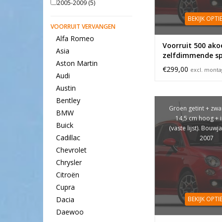
2005-2009
(5)
BEKIJK OPTI
VOORRUIT VERVANGEN
Alfa Romeo
Voorruit 500 ako
Asia
zelfdimmende sp
Aston Martin
€299,00
excl. mont
Audi
Austin
Bentley
Groen getint + zwar
BMW
14,5 cm hoog + 
Buick
(vaste lijst). Bouwj
Cadillac
2007
Chevrolet
Chrysler
Citroën
Cupra
BEKIJK OPTI
Dacia
Daewoo