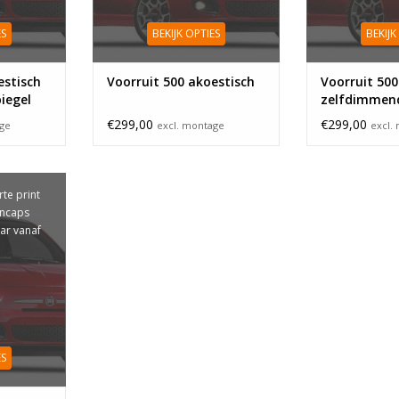
ES
BEKIJK OPTIES
BEKIJK
estisch
Voorruit 500 akoestisch
Voorruit 500
iegel
zelfdimmend
wijziging
€299,00
€299,00
age
excl. montage
excl.
te print
incaps
aar vanaf
ES