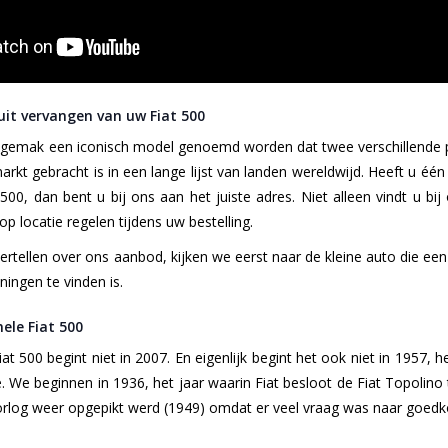
it vervangen van uw Fiat 500
gemak een iconisch model genoemd worden dat twee verschillende pro
arkt gebracht is in een lange lijst van landen wereldwijd. Heeft u 
00, dan bent u bij ons aan het juiste adres. Niet alleen vindt u bi
op locatie regelen tijdens uw bestelling.
rtellen over ons aanbod, kijken we eerst naar de kleine auto die ee
ningen te vinden is.
nele Fiat 500
iat 500 begint niet in 2007. En eigenlijk begint het ook niet in 1957
de. We beginnen in 1936, het jaar waarin Fiat besloot de Fiat Topol
log weer opgepikt werd (1949) omdat er veel vraag was naar goedkop