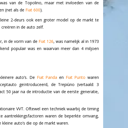
d was van de Topolino, maar met invloeden van de
en (net als de
Fiat 600
).
kleine 2-deurs ook een groter model op de markt te
reëren in de auto zelf.
er, in de vorm van de
Fiat 126
,
was namelijk al in 1973
gekend populair was en waarvan meer dan 4 miljoen
leinere auto’s. De
Fiat Panda
en
Fiat Punto
waren
eptauto geïntroduceerd, de Trepiùno (vertaald: 3
ct 50 jaar na de introductie van de eerste generatie,
ionaire VVT. Oftewel een techniek waarbij de timing
tste aantrekkingsfactoren waren de beperkte omvang,
e kleine auto’s die op de markt waren.