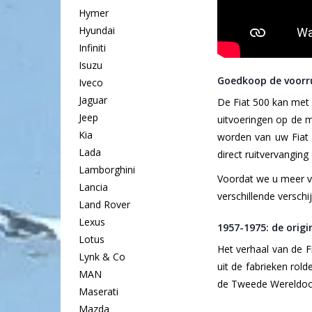
Hymer
Hyundai
Infiniti
Isuzu
Goedkoop de voorru
Iveco
Jaguar
De Fiat 500 kan met 
Jeep
uitvoeringen op de m
Kia
worden van uw Fiat 5
Lada
direct ruitvervanging 
Lamborghini
Voordat we u meer ve
Lancia
verschillende verschij
Land Rover
Lexus
1957-1975: de origi
Lotus
Het verhaal van de F
Lynk & Co
uit de fabrieken rol
MAN
de Tweede Wereldoor
Maserati
Mazda