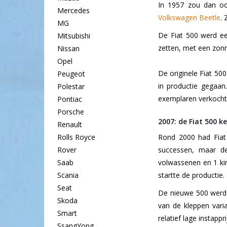
In 1957 zou dan oo
Mercedes
Volkswagen Beetle
.
MG
De Fiat 500 werd ee
Mitsubishi
zetten, met een zon
Nissan
Opel
De originele Fiat 50
Peugeot
in productie gegaan
Polestar
exemplaren verkoch
Pontiac
Porsche
2007: de Fiat 500 k
Renault
Rolls Royce
Rond 2000 had Fiat
Rover
successen, maar de
Saab
volwassenen en 1 kin
Scania
startte de productie.
Seat
De nieuwe 500 werd 
Skoda
van de kleppen vari
Smart
relatief lage instapp
SsangYong