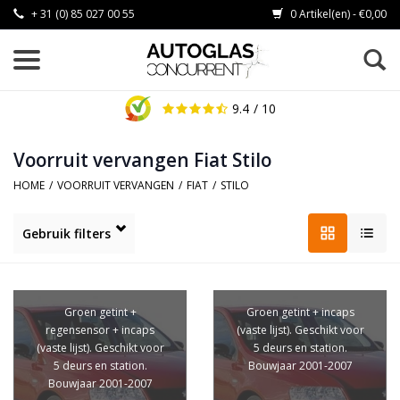
+ 31 (0) 85 027 00 55
0 Artikel(en) - €0,00
9.4
/ 10
Voorruit vervangen Fiat Stilo
HOME
/
VOORRUIT VERVANGEN
/
FIAT
/
STILO
Gebruik filters
Groen getint +
Groen getint + incaps
regensensor + incaps
(vaste lijst). Geschikt voor
(vaste lijst). Geschikt voor
5 deurs en station.
5 deurs en station.
Bouwjaar 2001-2007
Bouwjaar 2001-2007