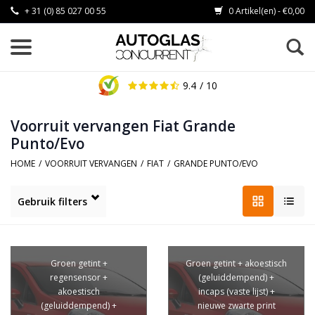
+ 31 (0) 85 027 00 55
0 Artikel(en) - €0,00
9.4
/ 10
Voorruit vervangen Fiat Grande
Punto/Evo
HOME
/
VOORRUIT VERVANGEN
/
FIAT
/
GRANDE PUNTO/EVO
Gebruik filters
Groen getint +
Groen getint + akoestisch
regensensor +
(geluiddempend) +
akoestisch
incaps (vaste lijst) +
(geluiddempend) +
nieuwe zwarte print