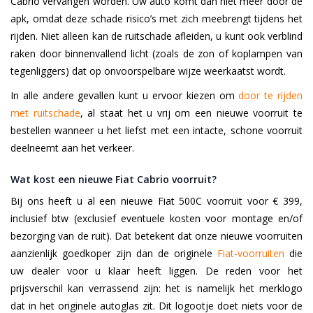
Cabrio vervangen worden. Uw auto komt dan niet meer door de
apk, omdat deze schade risico’s met zich meebrengt tijdens het
rijden. Niet alleen kan de ruitschade afleiden, u kunt ook verblind
raken door binnenvallend licht (zoals de zon of koplampen van
tegenliggers) dat op onvoorspelbare wijze weerkaatst wordt.
In alle andere gevallen kunt u ervoor kiezen om
door te rijden
met ruitschade
, al staat het u vrij om een nieuwe voorruit te
bestellen wanneer u het liefst met een intacte, schone voorruit
deelneemt aan het verkeer.
Wat kost een nieuwe Fiat Cabrio voorruit?
Bij ons heeft u al een nieuwe Fiat 500C voorruit voor € 399,
inclusief btw (exclusief eventuele kosten voor montage en/of
bezorging van de ruit). Dat betekent dat onze nieuwe voorruiten
aanzienlijk goedkoper zijn dan de originele
Fiat-voorruiten
die
uw dealer voor u klaar heeft liggen. De reden voor het
prijsverschil kan verrassend zijn: het is namelijk het merklogo
dat in het originele autoglas zit. Dit logootje doet niets voor de