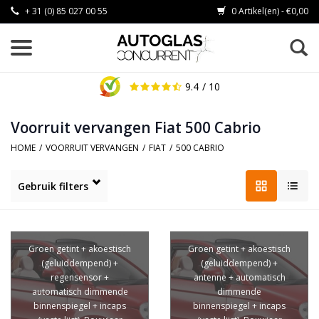
+ 31 (0) 85 027 00 55
0 Artikel(en) - €0,00
9.4
/ 10
Voorruit vervangen Fiat 500 Cabrio
HOME
/
VOORRUIT VERVANGEN
/
FIAT
/
500 CABRIO
Gebruik filters
Groen getint + akoestisch
Groen getint + akoestisch
(geluiddempend) +
(geluiddempend) +
regensensor +
antenne + automatisch
automatisch dimmende
dimmende
binnenspiegel + incaps
binnenspiegel + incaps