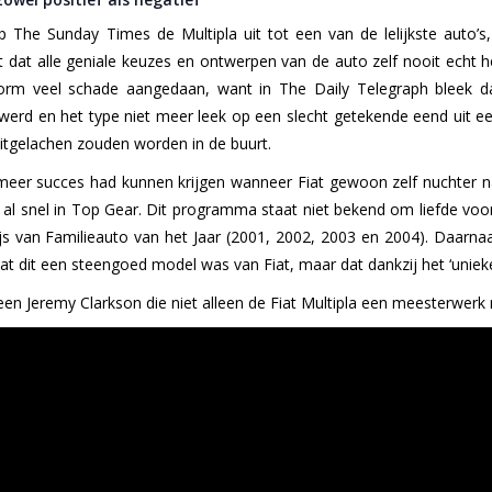
p The Sunday Times de Multipla uit tot een van de lelijkste auto’s
 dat alle geniale keuzes en ontwerpen van de auto zelf nooit echt 
rm veel schade aangedaan, want in The Daily Telegraph bleek da
werd en het type niet meer leek op een slecht getekende eend uit e
 uitgelachen zouden worden in de buurt.
meer succes had kunnen krijgen wanneer Fiat gewoon zelf nuchter n
k al snel in Top Gear. Dit programma staat niet bekend om liefde voor
prijs van Familieauto van het Jaar (2001, 2002, 2003 en 2004). Daarn
at dit een steengoed model was van Fiat, maar dat dankzij het ‘unieke
en Jeremy Clarkson die niet alleen de Fiat Multipla een meesterwerk n