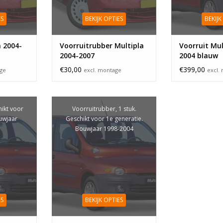
ES
BEKIJK OPTIES
BEKIJK
a 2004-
Voorruitrubber Multipla
Voorruit Mul
2004-2007
2004 blauw
€30,00
€399,00
age
excl. montage
excl.
hikt voor
Voorruitrubber, 1 stuk.
uwjaar
Geschikt voor 1e generatie.
Bouwjaar 1998-2004
ES
BEKIJK OPTIES