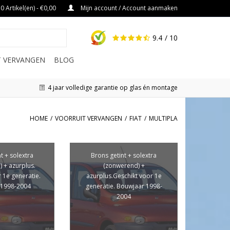
0 Artikel(en) - €0,00
Mijn account / Account aanmaken
9.4
/ 10
IT VERVANGEN
BLOG
4 jaar volledige garantie op glas én montage
HOME
/
VOORRUIT VERVANGEN
/
FIAT
/
MULTIPLA
t + solextra
Brons getint + solextra
 + azurplus.
(zonwerend) +
 1e generatie.
azurplus.Geschikt voor 1e
 1998-2004
generatie. Bouwjaar 1998-
2004