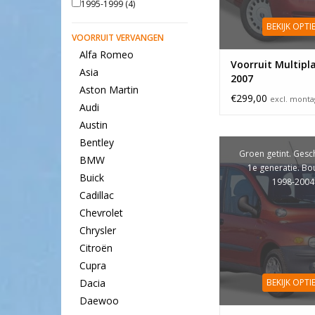
1995-1999
(4)
BEKIJK OPTI
VOORRUIT VERVANGEN
Alfa Romeo
Voorruit Multipl
Asia
2007
Aston Martin
€299,00
excl. mont
Audi
Austin
Bentley
Groen getint. Gesc
BMW
1e generatie. Bo
Buick
1998-2004
Cadillac
Chevrolet
Chrysler
Citroën
Cupra
BEKIJK OPTI
Dacia
Daewoo