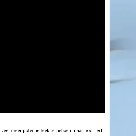
el veel meer potentie leek te hebben maar nooit echt