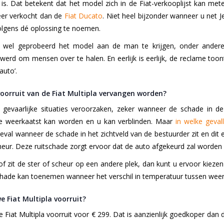
is. Dat betekent dat het model zich in de Fiat-verkooplijst kan me
er verkocht dan de
Fiat Ducato
. Niet heel bijzonder wanneer u net 
volgens dé oplossing te noemen.
ns wel geprobeerd het model aan de man te krijgen, onder ander
erd om mensen over te halen. En eerlijk is eerlijk, de reclame toon
auto’.
orruit van de Fiat Multipla vervangen worden?
gevaarlijke situaties veroorzaken, zeker wanneer de schade in de
ze weerkaatst kan worden en u kan verblinden. Maar
in welke geva
 geval wanneer de schade in het zichtveld van de bestuurder zit en di
cheur. Deze ruitschade zorgt ervoor dat de auto afgekeurd zal worden 
 of zit de ster of scheur op een andere plek, dan kunt u ervoor kiez
hade kan toenemen wanneer het verschil in temperatuur tussen weers
e Fiat Multipla voorruit?
 Fiat Multipla voorruit voor € 299. Dat is aanzienlijk goedkoper dan 