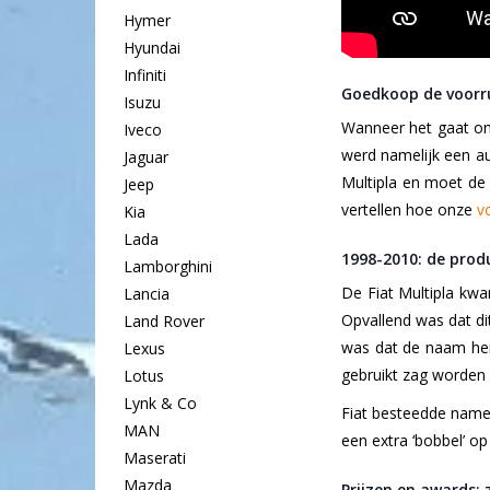
Hymer
Hyundai
Infiniti
Goedkoop de voorru
Isuzu
Wanneer het gaat om 
Iveco
werd namelijk een au
Jaguar
Multipla en moet d
Jeep
vertellen hoe onze
v
Kia
Lada
1998-2010: de produ
Lamborghini
De Fiat Multipla kw
Lancia
Opvallend was dat dit
Land Rover
was dat de naam her
Lexus
gebruikt zag worden v
Lotus
Lynk & Co
Fiat besteedde nameli
MAN
een extra ‘bobbel’ o
Maserati
Mazda
Prijzen en awards: 