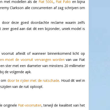
ten met modellen als de
Fiat 500L
,
Fiat Palio
en bijna
Jeremy Clarkson alle concurrenten af zag schrijven om
e door deze goed doordachte reclame waarin zelfs
t zeer goed aan dat dit een bijzonder, uniek model is
 voorruit afleidt of wanneer binnenkomend licht op
llen moet de voorruit vervangen worden
van uw Fiat
t een ster met een diameter van minstens 20 millimeter
bij de volgende apk.
en om
door te rijden met de ruitschade
. Houd dit wel in
zijden van de ruit oploopt.
de originele
Fiat-voorruiten
, terwijl de kwaliteit van het