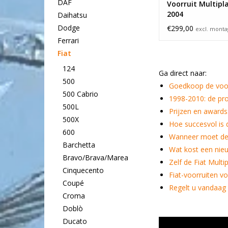
DAF
Voorruit Multipl
2004
Daihatsu
Dodge
€299,00
excl. mont
Ferrari
Fiat
124
Ga direct naar:
500
Goedkoop de voorr
500 Cabrio
1998-2010: de pro
500L
Prijzen en awards:
500X
Hoe succesvol is 
600
Wanneer moet de 
Barchetta
Wat kost een nieu
Bravo/Brava/Marea
Zelf de Fiat Multi
Cinquecento
Fiat-voorruiten v
Coupé
Regelt u vandaag 
Croma
Doblò
Ducato