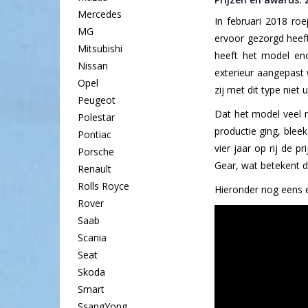
Mercedes
In februari 2018 roe
MG
ervoor gezorgd heeft
Mitsubishi
heeft het model eno
Nissan
exterieur aangepast 
Opel
zij met dit type niet
Peugeot
Dat het model veel 
Polestar
productie ging, blee
Pontiac
vier jaar op rij de 
Porsche
Gear, wat betekent d
Renault
Rolls Royce
Hieronder nog eens e
Rover
Saab
Scania
Seat
Skoda
Smart
SsangYong