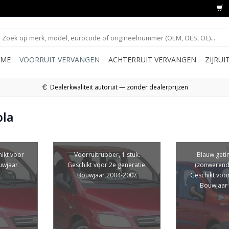
ME
VOORRUIT VERVANGEN
ACHTERRUIT VERVANGEN
ZIJRU
Dealerkwaliteit autoruit — zonder dealerprijzen
pla
hikt voor
Voorruitrubber, 1 stuk.
Blauw getin
uwjaar
Geschikt voor 2e generatie.
(zonwerend)
Bouwjaar 2004-2007
Geschikt voor
Bouwjaar