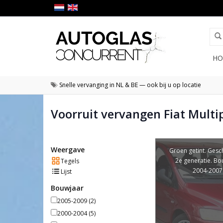
HO
Snelle vervanging in NL & BE — ook bij u op locatie
Voorruit vervangen Fiat Multi
Weergave
Groen getint. Gesc
2e generatie. Bo
Tegels
2004-2007
Lijst
Bouwjaar
2005-2009
(2)
2000-2004
(5)