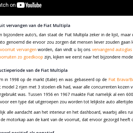
it vervangen van de Fiat Multipla
bijzondere auto’s, dan staat de Fiat Multipla zeker in de lijst, maar
to genoemd die ervoor zou zorgen dat mensen liever zouden gaan lop
e
voorruit vervangen
worden, dan vindt u bij ons
vervangend autoglas 
oorruiten zo goedkoop
zijn, kijken we eerst naar het bijzondere model 
ctieperiode van de Fiat Multipla
am in 1998 op de markt (Italië) en was gebaseerd op de
Fiat Brava/B
 model 2 rijen met 3 stoelen elk had, waar alle concurrenten kozen vo
gebruikt was. Tussen 1956 en 1967 maakte Fiat namelijk al een 600 
oor een type dat uitgeroepen zou worden tot lelijkste auto allertijde
jk alle aandacht aan het interieur en het dashboard, waarbij alles rui
p de motorkap aan de kant van de voorruit, dat ervoor gezorgd heeft
zowel positief als negatief