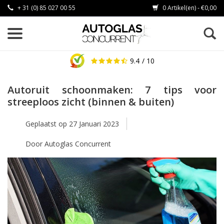
+ 31 (0) 85 027 00 55
0 Artikel(en) - €0,00
9.4
/ 10
Autoruit schoonmaken: 7 tips voor
streeploos zicht (binnen & buiten)
Geplaatst op
27 Januari 2023
Door Autoglas Concurrent