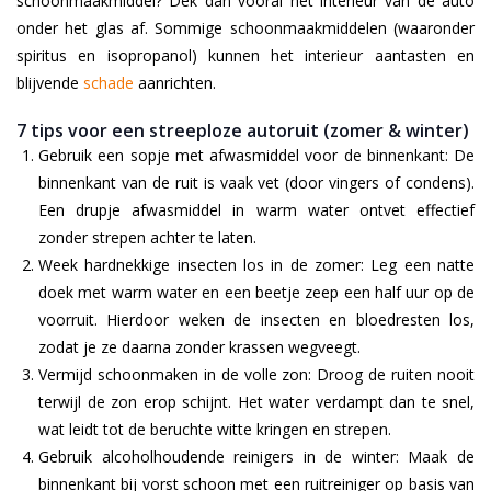
schoonmaakmiddel? Dek dan vooral het interieur van de auto
onder het glas af. Sommige schoonmaakmiddelen (waaronder
spiritus en isopropanol) kunnen het interieur aantasten en
blijvende
schade
aanrichten.
7 tips voor een streeploze autoruit (zomer & winter)
Gebruik een sopje met afwasmiddel voor de binnenkant:
De
binnenkant van de ruit is vaak vet (door vingers of condens).
Een drupje afwasmiddel in warm water ontvet effectief
zonder strepen achter te laten.
Week hardnekkige insecten los in de zomer:
Leg een natte
doek met warm water en een beetje zeep een half uur op de
voorruit. Hierdoor weken de insecten en bloedresten los,
zodat je ze daarna zonder krassen wegveegt.
Vermijd schoonmaken in de volle zon:
Droog de ruiten nooit
terwijl de zon erop schijnt. Het water verdampt dan te snel,
wat leidt tot de beruchte witte kringen en strepen.
Gebruik alcoholhoudende reinigers in de winter:
Maak de
binnenkant bij vorst schoon met een ruitreiniger op basis van