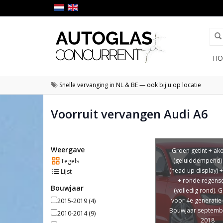
HO
Snelle vervanging in NL & BE — ook bij u op locatie
Voorruit vervangen Audi A6
Weergave
Groen getint + ak
(geluiddempend)
Tegels
(head up display) 
Lijst
+ ronde regens
Bouwjaar
(volledig rond). G
voor 4e generatie 
2015-2019
(4)
Bouwjaar septemb
2010-2014
(9)
2018