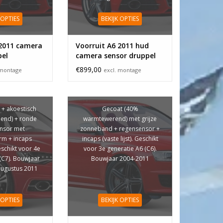
 OPTIES
BEKIJK OPTIES
 2011 camera
Voorruit A6 2011 hud
pel
camera sensor druppel
€899,00
 montage
excl. montage
 + akoestisch
Gecoat (40%
end) + ronde
warmtewerend) met grijze
nsor met
zonneband + regensensor +
rm + incaps
incaps (vaste lijst). Geschikt
Geschikt voor 4e
voor 3e generatie A6 (C6).
(C7). Bouwjaar
Bouwjaar 2004-2011
 augustus 2011
 OPTIES
BEKIJK OPTIES