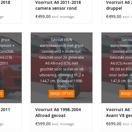
-2018
Voorruit A6 2011-2018
Voorruit A6 
camera sensor rond
druppel
€499,00
€499,00
age
excl. montage
excl.
 grijze
Gecoat (40%
Gecoa
sensor +
warmtewerend) met grijze
warmteweren
 Geschikt
zonneband + onderlijst.
zonneband +
A6 (C6).
Geschikt voor 2e generatie
Geschikt voo
-2011
A6 Allroad (C5), niet
A6 (C5) Avant
geschikt voor sedan en V8
V8 (S6 en RS6)
uitvoering. Afmeting 91,2 x
voor sedan. A
144,7 cm. Bouwjaar 1998-
147,6 cm. B
2004
2
ES
BEKIJK OPTIES
BEKIJK
-2011
Voorruit A6 1998-2004
Voorruit A6 
Allroad gecoat
Avant V8 ge
€599,00
€699,00
age
excl. montage
excl.