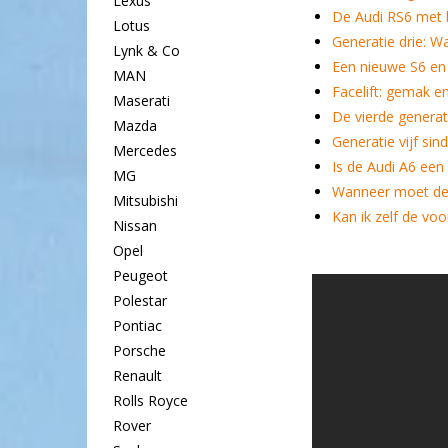
Lexus
De Audi RS6 met 
Lotus
Generatie drie: Wa
Lynk & Co
Een nieuwe S6 en
MAN
Facelift: gemak en
Maserati
De vierde generat
Mazda
Generatie vijf sin
Mercedes
Is de Audi A6 een
MG
Wanneer moet de 
Mitsubishi
Kan ik zelf de vo
Nissan
Opel
Peugeot
Polestar
Pontiac
Porsche
Renault
Rolls Royce
Rover