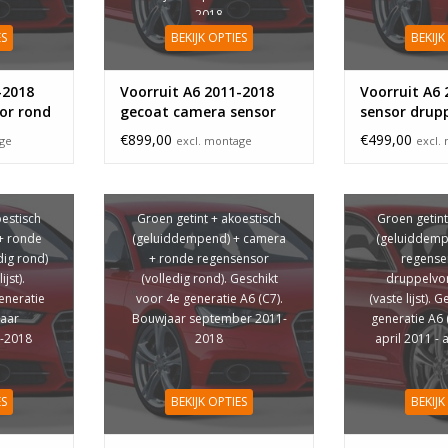
2018
ES
BEKIJK OPTIES
BEKIJK
-2018
Voorruit A6 2011-2018
Voorruit A6
or rond
gecoat camera sensor
sensor drup
rond
€899,00
€499,00
age
excl. montage
excl.
oestisch
Groen getint + akoestisch
Groen getint
+ ronde
(geluiddempend) + camera
(geluiddemp
dig rond)
+ ronde regensensor
regense
ijst).
(volledig rond). Geschikt
druppelvo
eneratie
voor 4e generatie A6 (C7).
(vaste lijst). 
jaar
Bouwjaar september 2011-
generatie A6 
-2018
2018
april 2011 -
ES
BEKIJK OPTIES
BEKIJK