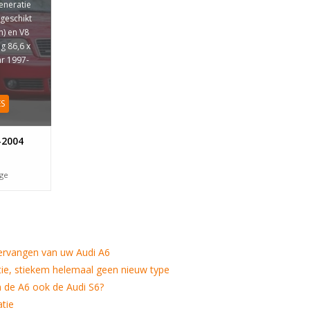
eneratie
 geschikt
n) en V8
g 86,6 x
r 1997-
ES
-2004
age
vervangen van uw Audi A6
ie, stiekem helemaal geen nieuw type
 de A6 ook de Audi S6?
tie