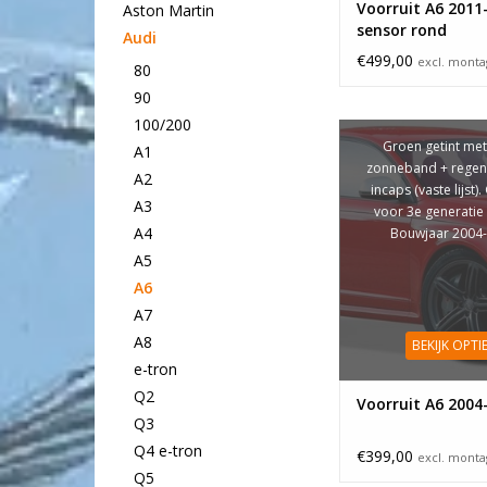
Voorruit A6 2011
Aston Martin
sensor rond
Audi
€499,00
excl. mont
80
90
100/200
Groen getint met
A1
zonneband + regen
A2
incaps (vaste lijst).
A3
voor 3e generatie 
A4
Bouwjaar 2004
A5
A6
A7
A8
BEKIJK OPTI
e-tron
Q2
Voorruit A6 2004
Q3
Q4 e-tron
€399,00
excl. mont
Q5