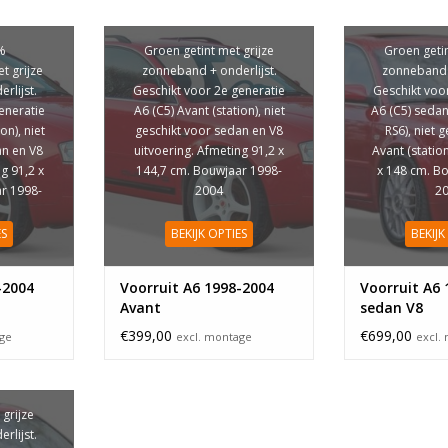
%
Groen getint met grijze
Groen getin
 grijze
zonneband + onderlijst.
zonneband +
rlijst.
Geschikt voor 2e generatie
Geschikt voo
eneratie
A6 (C5) Avant (station), niet
A6 (C5) sedan
on), niet
geschikt voor sedan en V8
RS6), niet 
an en V8
uitvoering. Afmeting 91,2 x
Avant (statio
g 91,2 x
144,7 cm. Bouwjaar 1998-
x 148 cm. B
r 1998-
2004
2
ES
BEKIJK OPTIES
BEKIJK
-2004
Voorruit A6 1998-2004
Voorruit A6 
Avant
sedan V8
€399,00
€699,00
age
excl. montage
excl.
 grijze
rlijst.