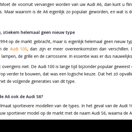
 Moet de voorruit vervangen worden van uw Audi A6, dan kunt u fli
s. Maar waarom is de A6 eigenlijk zo populair geworden, en wat is d
e, stiekem helemaal geen nieuw type
994 op de markt gebracht, maar is eigenlijk helemaal geen nieuw typ
an de
Audi 100
, dan zijn er meer overeenkomsten dan verschillen.
ampen, de grille en de carrosserie. In essentie was er dus nauwelijks
t overigens niet. De Audi 100 is lange tijd bijzonder populair gewees
rop verder te bouwen, dat was een logische keuze. Dat het zó opvall
t de volgende generaties van dit type.
e A6 ook de Audi S6?
maat sportievere modellen van de types. In het geval van de Audi 1
uw sportiever model op de markt met de naam Audi S6, waarna de A