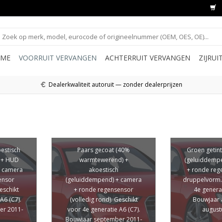
ME
VOORRUIT VERVANGEN
ACHTERRUIT VERVANGEN
ZIJRU
Dealerkwaliteit autoruit — zonder dealerprijzen
oestisch
Paars gecoat (40%
Groen getint
 + HUD
warmtewerend) +
(geluiddemp
+ camera
akoestisch
+ ronde reg
ensor
(geluiddempend) + camera
druppelvorm.
eschikt
+ ronde regensensor
4e generat
A6 (C7).
(volledig rond). Geschikt
Bouwjaar a
er 2011-
voor 4e generatie A6 (C7).
august
Bouwjaar september 2011-