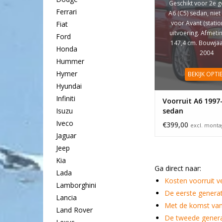
Geschikt voor 2e g
Ferrari
A6 (C5) sedan, niet
voor Avant (statio
Fiat
uitvoering. Afmetin
Ford
147,4 cm. Bouwjaa
Honda
2004
Hummer
Hymer
BEKIJK OPTI
Hyundai
Infiniti
Voorruit A6 1997
sedan
Isuzu
Iveco
€399,00
excl. mont
Jaguar
Jeep
Kia
Ga direct naar:
Lada
Kosten voorruit 
Lamborghini
De eerste generat
Lancia
Met de komst van
Land Rover
De tweede genera