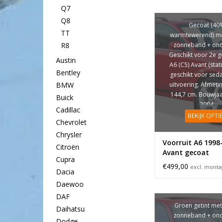
Q7
Q8
Gecoat (40
TT
warmtewerend) met
zonneband + onde
R8
Geschikt voor 2e g
Austin
A6 (C5) Avant (stati
Bentley
geschikt voor sed
uitvoering. Afmetin
BMW
144,7 cm. Bouwjaa
Buick
2004
Cadillac
BEKIJK OPTI
Chevrolet
Chrysler
Voorruit A6 1998
Citroën
Avant gecoat
Cupra
€499,00
excl. mont
Dacia
Daewoo
DAF
Groen getint met
Daihatsu
zonneband + onde
Dodge