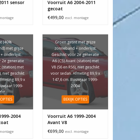
2011 sensor
Voorruit A6 2004-2011
gecoat
€499,00
 montage
excl. montage
t (40%
Groen getint met grijze
d) met grijze
zonneband + onderlijst.
 onderlijst.
Geschikt voor 2e generatie
r 2e generatie
A6 (C5) Avant (station) met
 (station) met
V8 (S6 en RS6), niet geschikt
, niet geschikt
voor sedan. Afmeting 89,9 x
fmeting 89,9 x
147,6 cm. Bouwjaar 1999-
ouwjaar 1999-
2004
004
 OPTIES
BEKIJK OPTIES
1999-2004
Voorruit A6 1999-2004
coat
Avant V8
€699,00
 montage
excl. montage