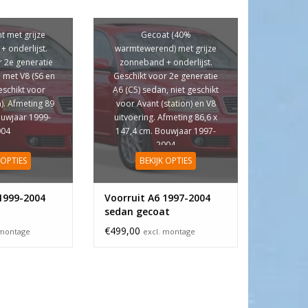
t met grijze
Gecoat (40%
 onderlijst.
warmtewerend) met grijze
r 2e generatie
zonneband + onderlijst.
 met V8 (S6 en
Geschikt voor 2e generatie
geschikt voor
A6 (C5) sedan, niet geschikt
n). Afmeting 89
voor Avant (station) en V8
ouwjaar 1999-
uitvoering. Afmeting 86,6 x
004
147,4 cm. Bouwjaar 1997-
2004
 OPTIES
BEKIJK OPTIES
1999-2004
Voorruit A6 1997-2004
sedan gecoat
€499,00
 montage
excl. montage