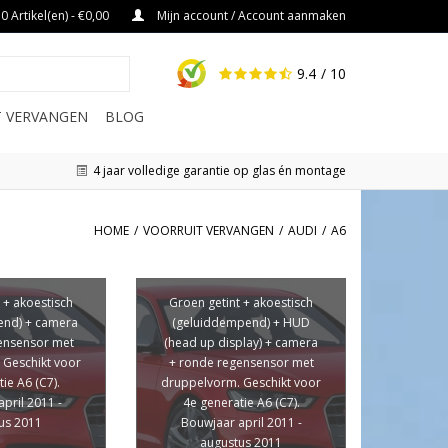
0 Artikel(en) - €0,00
Mijn account / Account aanmaken
9.4
/ 10
IT VERVANGEN
BLOG
4 jaar volledige garantie op glas én montage
HOME
/
VOORRUIT VERVANGEN
/
AUDI
/
A6
 + akoestisch
Groen getint + akoestisch
end) + camera
(geluiddempend) + HUD
ensensor met
(head up display) + camera
 Geschikt voor
+ ronde regensensor met
ie A6 (C7).
druppelvorm. Geschikt voor
pril 2011 -
4e generatie A6 (C7).
us 2011
Bouwjaar april 2011 -
augustus 2011