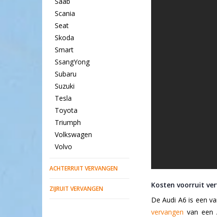
Saab
Scania
Seat
Skoda
Smart
SsangYong
Subaru
Suzuki
Tesla
Toyota
Triumph
Volkswagen
Volvo
ACHTERRUIT VERVANGEN
Kosten voorruit ve
ZIJRUIT VERVANGEN
De Audi A6 is een v
vervangen
van een A