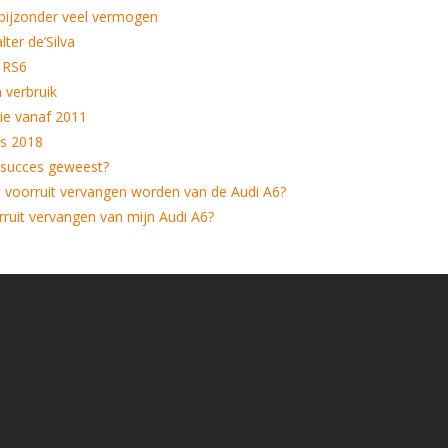
bijzonder veel vermogen
lter de’Silva
 RS6
 verbruik
ie vanaf 2011
ds 2018
 succes geweest?
voorruit vervangen worden van de Audi A6?
orruit vervangen van mijn Audi A6?