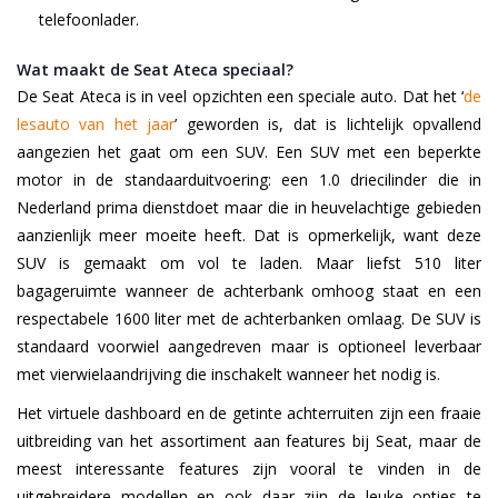
telefoonlader.
Wat maakt de Seat Ateca speciaal?
De Seat Ateca is in veel opzichten een speciale auto. Dat het ‘
de
lesauto van het jaar
’
geworden is, dat is lichtelijk opvallend
aangezien het gaat om een SUV. Een SUV met een beperkte
motor in de standaarduitvoering: een 1.0 driecilinder die in
Nederland prima dienstdoet maar die in heuvelachtige gebieden
aanzienlijk meer moeite heeft. Dat is opmerkelijk, want deze
SUV is gemaakt om vol te laden. Maar liefst 510 liter
bagageruimte wanneer de achterbank omhoog staat en een
respectabele 1600 liter met de achterbanken omlaag. De SUV is
standaard voorwiel aangedreven maar is optioneel leverbaar
met vierwielaandrijving die inschakelt wanneer het nodig is.
Het virtuele dashboard en de getinte achterruiten zijn een fraaie
uitbreiding van het assortiment aan features bij Seat, maar de
meest interessante features zijn vooral te vinden in de
uitgebreidere modellen en ook daar zijn de leuke opties te