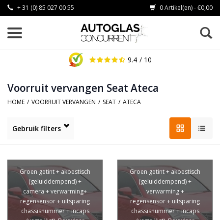
+ 31 (0) 85 027 00 55
0 Artikel(en) - €0,00
9.4
/ 10
Voorruit vervangen Seat Ateca
HOME
/
VOORRUIT VERVANGEN
/
SEAT
/
ATECA
Gebruik filters
Groen getint + akoestisch
Groen getint + akoestisch
(geluiddempend) +
(geluiddempend) +
camera + verwarming+
verwarming +
regensensor + uitsparing
regensensor + uitsparing
chassisnummer + incaps
chassisnummer + incaps