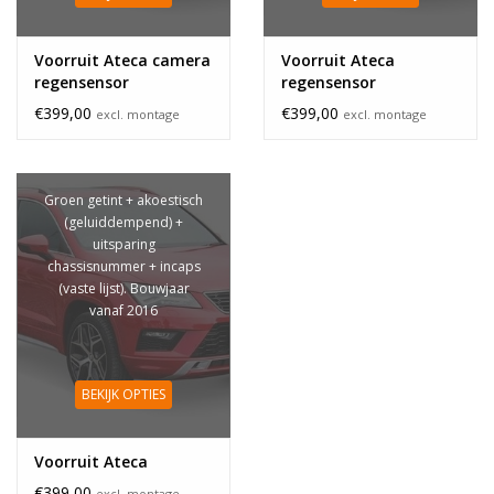
Voorruit Ateca camera
Voorruit Ateca
regensensor
regensensor
€399,00
€399,00
excl. montage
excl. montage
Groen getint + akoestisch
(geluiddempend) +
uitsparing
chassisnummer + incaps
(vaste lijst). Bouwjaar
vanaf 2016
BEKIJK OPTIES
Voorruit Ateca
€399,00
excl. montage