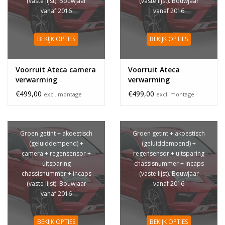
(vaste lijst). Bouwjaar
(vaste lijst). Bouwjaar
vanaf 2016
vanaf 2016
BEKIJK OPTIES
BEKIJK OPTIES
Voorruit Ateca camera
Voorruit Ateca
verwarming
verwarming
regensensor
regensensor
€499,00
€499,00
excl. montage
excl. montage
Groen getint + akoestisch
Groen getint + akoestisch
(geluiddempend) +
(geluiddempend) +
camera + regensensor +
regensensor + uitsparing
uitsparing
chassisnummer + incaps
chassisnummer + incaps
(vaste lijst). Bouwjaar
(vaste lijst). Bouwjaar
vanaf 2016
vanaf 2016
BEKIJK OPTIES
BEKIJK OPTIES