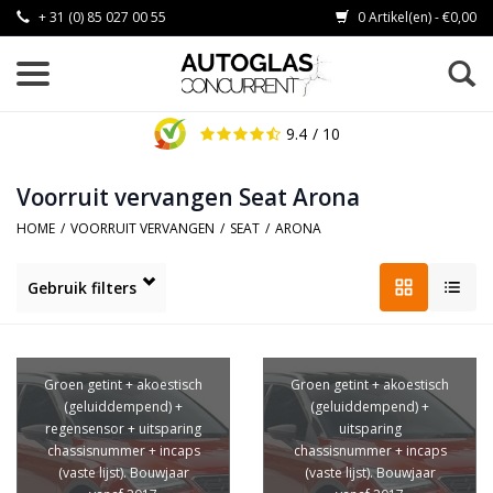
+ 31 (0) 85 027 00 55
0 Artikel(en) - €0,00
9.4
/ 10
Voorruit vervangen Seat Arona
HOME
/
VOORRUIT VERVANGEN
/
SEAT
/
ARONA
Gebruik filters
Groen getint + akoestisch
Groen getint + akoestisch
(geluiddempend) +
(geluiddempend) +
regensensor + uitsparing
uitsparing
chassisnummer + incaps
chassisnummer + incaps
(vaste lijst). Bouwjaar
(vaste lijst). Bouwjaar