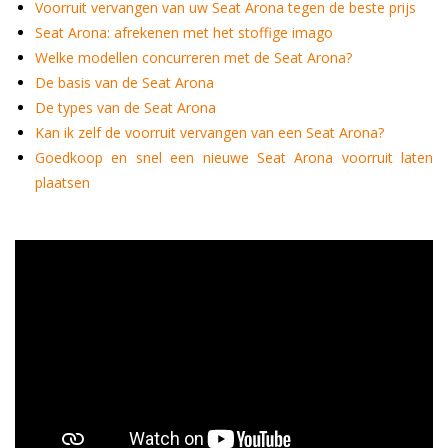
Voorruit vervangen van uw Seat Arona tegen de beste prijs
Seat Arona: afrekenen met het stoffige imago
Welke modellen concurreren met de Seat Arona?
De basis van de Seat Arona
De types van de Seat Arona
Kan ik zelf de voorruit vervangen van een Seat Arona?
Goedkoop en snel een nieuwe Seat Arona voorruit laten
plaatsen