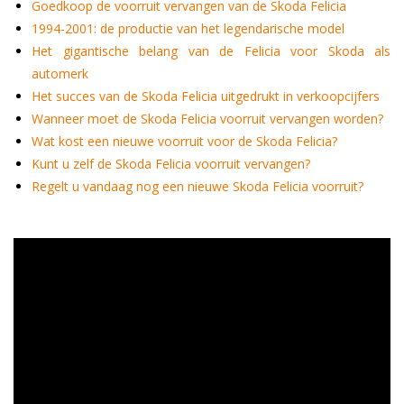
Goedkoop de voorruit vervangen van de Skoda Felicia
1994-2001: de productie van het legendarische model
Het gigantische belang van de Felicia voor Skoda als
automerk
Het succes van de Skoda Felicia uitgedrukt in verkoopcijfers
Wanneer moet de Skoda Felicia voorruit vervangen worden?
Wat kost een nieuwe voorruit voor de Skoda Felicia?
Kunt u zelf de Skoda Felicia voorruit vervangen?
Regelt u vandaag nog een nieuwe Skoda Felicia voorruit?