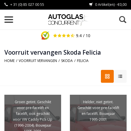
+ 31 (0) 85 027 00 55
0 Artikel(en) - €0,00
9.4
/ 10
Voorruit vervangen Skoda Felicia
HOME
/
VOORRUIT VERVANGEN
/
SKODA
/
FELICIA
Groen getint. Geschikt
Helder, niet getint.
voor pre-facelift en
Geschikt voor pre-facelift
facelift, ook geschikt
en facelift. Bouwjaar
voor VW Caddy Pick-Up
1995-2001
(1996-2004). Bouwjaar