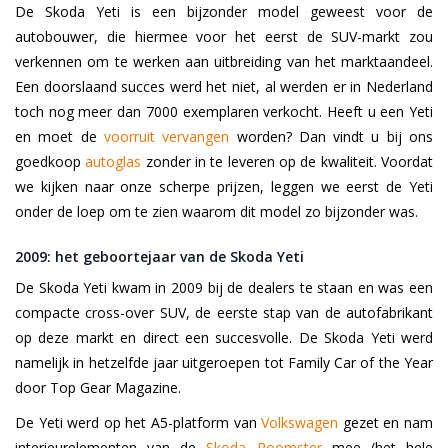
De Skoda Yeti is een bijzonder model geweest voor de
autobouwer, die hiermee voor het eerst de SUV-markt zou
verkennen om te werken aan uitbreiding van het marktaandeel.
Een doorslaand succes werd het niet, al werden er in Nederland
toch nog meer dan 7000 exemplaren verkocht. Heeft u een Yeti
en moet de
voorruit vervangen
worden? Dan vindt u bij ons
goedkoop
autoglas
zonder in te leveren op de kwaliteit. Voordat
we kijken naar onze scherpe prijzen, leggen we eerst de Yeti
onder de loep om te zien waarom dit model zo bijzonder was.
2009: het geboortejaar van de Skoda Yeti
De Skoda Yeti kwam in 2009 bij de dealers te staan en was een
compacte cross-over SUV, de eerste stap van de autofabrikant
op deze markt en direct een succesvolle. De Skoda Yeti werd
namelijk in hetzelfde jaar uitgeroepen tot Family Car of the Year
door Top Gear Magazine.
De Yeti werd op het A5-platform van
Volkswagen
gezet en nam
interieurelementen van de
Skoda Roomster
mee (het hele