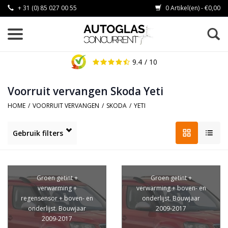
+ 31 (0) 85 027 00 55
0 Artikel(en) - €0,00
9.4
/ 10
Voorruit vervangen Skoda Yeti
HOME
/
VOORRUIT VERVANGEN
/
SKODA
/
YETI
Gebruik filters
Groen getint +
Groen getint +
verwarming +
verwarming + boven- en
regensensor + boven- en
onderlijst. Bouwjaar
onderlijst. Bouwjaar
2009-2017
2009-2017