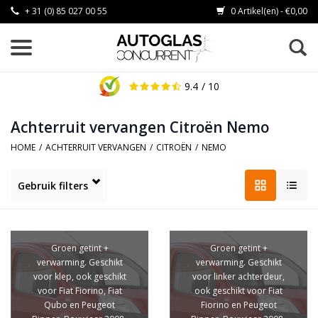
+ 31 (0) 85 027 00 55
0 Artikel(en) - €0,00
9.4
/ 10
Achterruit vervangen Citroën Nemo
HOME
/
ACHTERRUIT VERVANGEN
/
CITROËN
/
NEMO
Gebruik filters
Groen getint +
Groen getint +
verwarming. Geschikt
verwarming. Geschikt
voor klep, ook geschikt
voor linker achterdeur,
voor Fiat Fiorino, Fiat
ook geschikt voor Fiat
Qubo en Peugeot
Fiorino en Peugeot