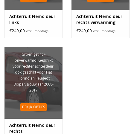
Achterruit Nemo deur
Achterruit Nemo deur
links
rechts verwarming
€249,00
€249,00
excl. montage
excl. montage
Groen getint +
onverwarmd. Geschikt
voor rechter achterdeur,
ook geschikt voor Fiat
Fiorino en Peugeot
Bipper. Bouwjaar 2008-
2017
BEKIJK OPTIES
Achterruit Nemo deur
rechts