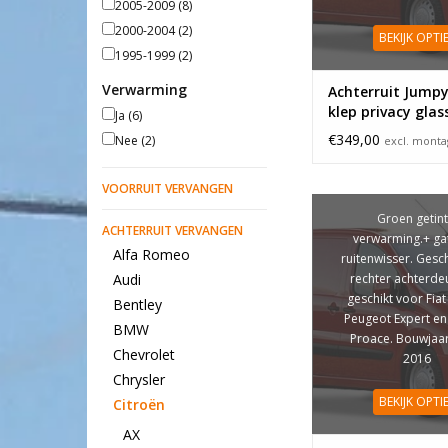
2005-2009
(8)
2000-2004
(2)
BEKIJK OPTI
1995-1999
(2)
Verwarming
Achterruit Jumpy
klep privacy glas
Ja
(6)
€349,00
Nee
(2)
excl. mont
VOORRUIT VERVANGEN
Groen getint
ACHTERRUIT VERVANGEN
verwarming.+ ga
Alfa Romeo
ruitenwisser. Gesc
rechter achterde
Audi
geschikt voor Fiat
Bentley
Peugeot Expert en
BMW
Proace. Bouwjaar
Chevrolet
2016
Chrysler
BEKIJK OPTI
Citroën
AX