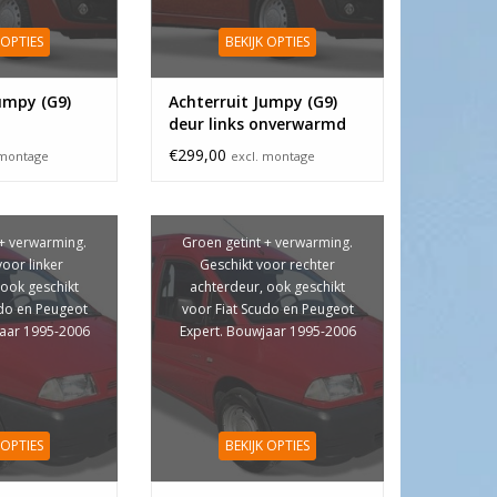
 OPTIES
BEKIJK OPTIES
umpy (G9)
Achterruit Jumpy (G9)
deur links onverwarmd
€299,00
 montage
excl. montage
 + verwarming.
Groen getint + verwarming.
voor linker
Geschikt voor rechter
 ook geschikt
achterdeur, ook geschikt
udo en Peugeot
voor Fiat Scudo en Peugeot
jaar 1995-2006
Expert. Bouwjaar 1995-2006
 OPTIES
BEKIJK OPTIES