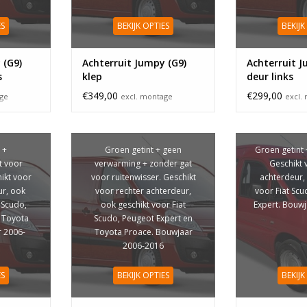
ES
BEKIJK OPTIES
BEKIJK
 (G9)
Achterruit Jumpy (G9)
Achterruit J
s
klep
deur links
€349,00
€299,00
age
excl. montage
excl.
 +
Groen getint + geen
Groen getint
t voor
verwarming + zonder gat
Geschikt 
hikt voor
voor ruitenwisser. Geschikt
achterdeur,
ur, ook
voor rechter achterdeur,
voor Fiat Sc
 Scudo,
ook geschikt voor Fiat
Expert. Bouw
 Toyota
Scudo, Peugeot Expert en
 2006-
Toyota Proace. Bouwjaar
2006-2016
ES
BEKIJK OPTIES
BEKIJK