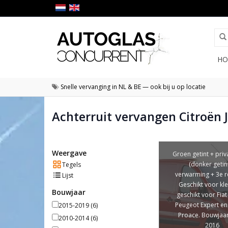
HO
Snelle vervanging in NL & BE — ook bij u op locatie
Achterruit vervangen Citroën
Weergave
Groen getint + priv
(donker getint
Tegels
verwarming + 3e r
Lijst
Geschikt voor kl
Bouwjaar
geschikt voor Fiat
Peugeot Expert en
2015-2019
(6)
Proace. Bouwjaar
2010-2014
(6)
2016