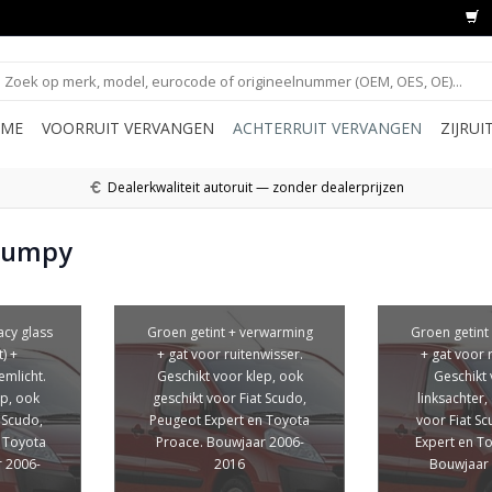
ME
VOORRUIT VERVANGEN
ACHTERRUIT VERVANGEN
ZIJRU
Dealerkwaliteit autoruit — zonder dealerprijzen
 Jumpy
acy glass
Groen getint + verwarming
Groen getint
) +
+ gat voor ruitenwisser.
+ gat voor 
emlicht.
Geschikt voor klep, ook
Geschikt
ep, ook
geschikt voor Fiat Scudo,
linksachter,
 Scudo,
Peugeot Expert en Toyota
voor Fiat S
 Toyota
Proace. Bouwjaar 2006-
Expert en T
 2006-
2016
Bouwjaar