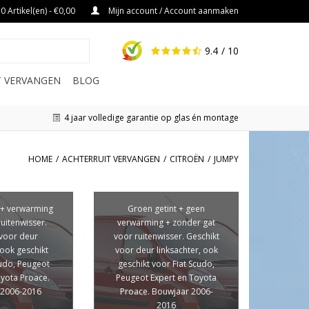
0 Artikel(en) - €0,00
Mijn account / Account aanmaken
9.4
/ 10
IT VERVANGEN
BLOG
4 jaar volledige garantie op glas én montage
HOME
/
ACHTERRUIT VERVANGEN
/
CITROËN
/
JUMPY
 + verwarming
Groen getint + geen
ruitenwisser.
verwarming + zonder gat
 voor deur
voor ruitenwisser. Geschikt
 ook geschikt
voor deur linksachter, ook
cudo, Peugeot
geschikt voor Fiat Scudo,
oyota Proace.
Peugeot Expert en Toyota
 2006-2016
Proace. Bouwjaar 2006-
2016