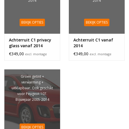
2014
2014
BEKIJK OPTIES
BEKIJK OPTIES
Achterruit C1 privacy
Achterruit C1 vanaf
glass vanaf 2014
2014
€349,00
€349,00
excl. montage
excl. montage
Groen getint +
verwarming +
uitklapbaar. Ook geschikt
voor Peugeot 107.
Bouwjaar 2005-2014
BEKIJK OPTIES