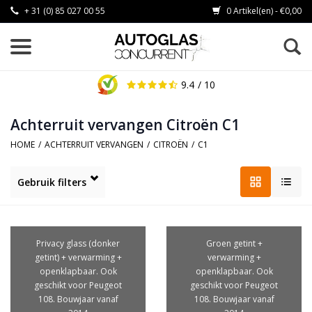
+ 31 (0) 85 027 00 55
0 Artikel(en) - €0,00
9.4
/ 10
Achterruit vervangen Citroën C1
HOME
/
ACHTERRUIT VERVANGEN
/
CITROËN
/
C1
Gebruik filters
Privacy glass (donker
Groen getint +
getint) + verwarming +
verwarming +
openklapbaar. Ook
openklapbaar. Ook
geschikt voor Peugeot
geschikt voor Peugeot
108. Bouwjaar vanaf
108. Bouwjaar vanaf