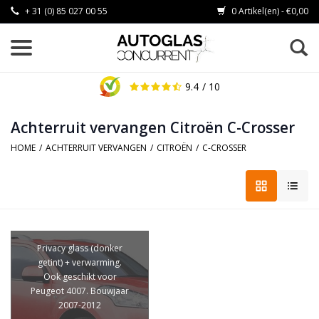
+ 31 (0) 85 027 00 55
0 Artikel(en) - €0,00
9.4
/ 10
Achterruit vervangen Citroën C-Crosser
HOME
/
ACHTERRUIT VERVANGEN
/
CITROËN
/
C-CROSSER
Privacy glass (donker
getint) + verwarming.
Ook geschikt voor
Peugeot 4007. Bouwjaar
2007-2012