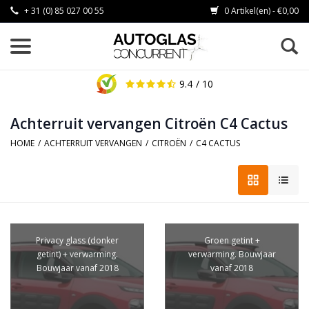
+ 31 (0) 85 027 00 55
0 Artikel(en) - €0,00
9.4
/ 10
Achterruit vervangen Citroën C4 Cactus
HOME
/
ACHTERRUIT VERVANGEN
/
CITROËN
/
C4 CACTUS
Privacy glass (donker
Groen getint +
getint) + verwarming.
verwarming. Bouwjaar
Bouwjaar vanaf 2018
vanaf 2018