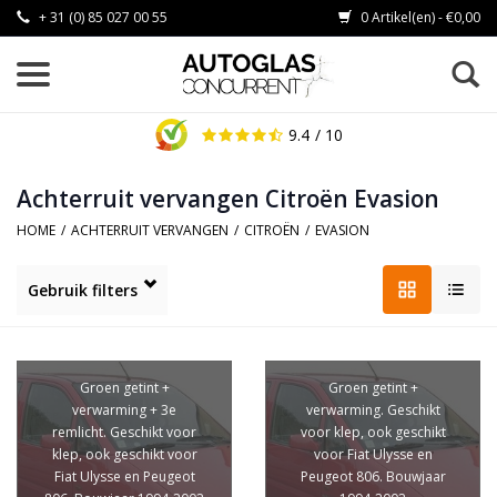
+ 31 (0) 85 027 00 55
0 Artikel(en) - €0,00
9.4
/ 10
Achterruit vervangen Citroën Evasion
HOME
/
ACHTERRUIT VERVANGEN
/
CITROËN
/
EVASION
Gebruik filters
Groen getint +
Groen getint +
verwarming + 3e
verwarming. Geschikt
remlicht. Geschikt voor
voor klep, ook geschikt
klep, ook geschikt voor
voor Fiat Ulysse en
Fiat Ulysse en Peugeot
Peugeot 806. Bouwjaar