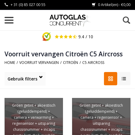
+ 31 (0) 85 027 00 55
0 Artikel(en) - €0,00
9.4
/ 10
Voorruit vervangen Citroën C5 Aircross
HOME
/
VOORRUIT VERVANGEN
/
CITROËN
/
C5 AIRCROSS
Gebruik filters
Groen getint + akoestisch
Groen getint + akoestisch
(geluiddempend) +
(geluiddempend) +
camera + verwarming +
camera + regensensor +
regensensor + uitsparing
uitsparing
chassisnummer + incaps
chassisnummer + incaps