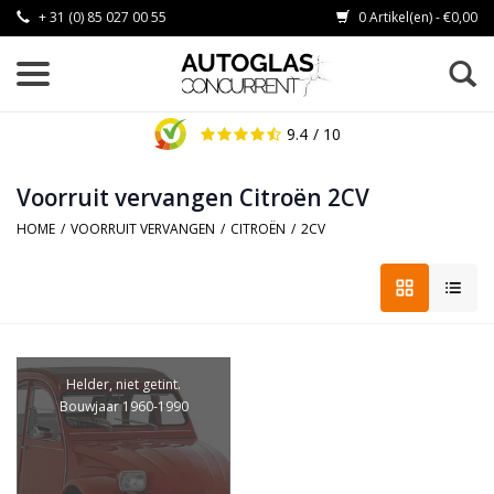
+ 31 (0) 85 027 00 55
0 Artikel(en) - €0,00
9.4
/ 10
Voorruit vervangen Citroën 2CV
HOME
/
VOORRUIT VERVANGEN
/
CITROËN
/
2CV
Helder, niet getint.
Bouwjaar 1960-1990