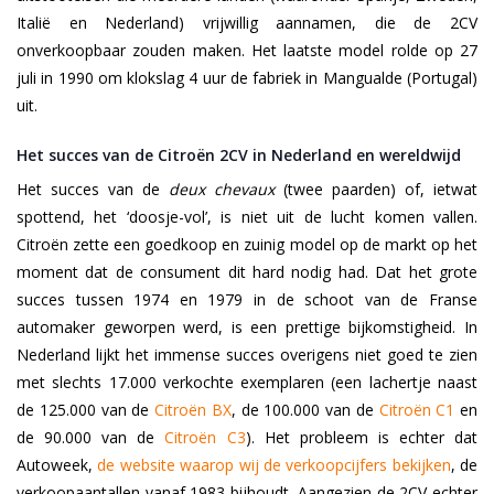
Italië en Nederland) vrijwillig aannamen, die de 2CV
onverkoopbaar zouden maken. Het laatste model rolde op 27
juli in 1990 om klokslag 4 uur de fabriek in Mangualde (Portugal)
uit.
Het succes van de Citroën 2CV in Nederland en wereldwijd
Het succes van de
deux chevaux
(twee paarden) of, ietwat
spottend, het ‘doosje-vol’, is niet uit de lucht komen vallen.
Citroën zette een goedkoop en zuinig model op de markt op het
moment dat de consument dit hard nodig had. Dat het grote
succes tussen 1974 en 1979 in de schoot van de Franse
automaker geworpen werd, is een prettige bijkomstigheid. In
Nederland lijkt het immense succes overigens niet goed te zien
met slechts 17.000 verkochte exemplaren (een lachertje naast
de 125.000 van de
Citroën BX
, de 100.000 van de
Citroën C1
en
de 90.000 van de
Citroën C3
). Het probleem is echter dat
Autoweek,
de website waarop wij de verkoopcijfers bekijken
, de
verkoopaantallen vanaf 1983 bijhoudt. Aangezien de 2CV echter