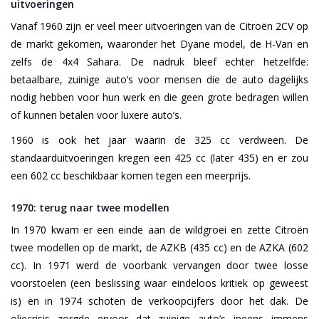
uitvoeringen
Vanaf 1960 zijn er veel meer uitvoeringen van de Citroën 2CV op
de markt gekomen, waaronder het Dyane model, de H-Van en
zelfs de 4x4 Sahara. De nadruk bleef echter hetzelfde:
betaalbare, zuinige auto’s voor mensen die de auto dagelijks
nodig hebben voor hun werk en die geen grote bedragen willen
of kunnen betalen voor luxere auto’s.
1960 is ook het jaar waarin de 325 cc verdween. De
standaarduitvoeringen kregen een 425 cc (later 435) en er zou
een 602 cc beschikbaar komen tegen een meerprijs.
1970: terug naar twee modellen
In 1970 kwam er een einde aan de wildgroei en zette Citroën
twee modellen op de markt, de AZKB (435 cc) en de AZKA (602
cc). In 1971 werd de voorbank vervangen door twee losse
voorstoelen (een beslissing waar eindeloos kritiek op geweest
is) en in 1974 schoten de verkoopcijfers door het dak. De
oliecrisis zorgde ervoor dat zuinige auto’s ineens immens