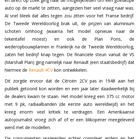
en direct op zoek ging naar de mogelijkheden om een goedkope
auto op de markt te zetten, aangezien hier veel vraag naar was.
Al snel bleek dat alles tegen zou zitten voor het Franse bedrijf.
De Tweede Wereldoorlog brak uit, de prijzen van aluminium
schoten omhoog (waarna het model opnieuw naar de
tekentafel moest) en ook de Plan Pons, de
wederopbouwplannen in Frankrijk na de Tweede Wereldoorlog,
zaten het bedrijf knap tegen. De financiële steun vanuit de VS
(Marshall Plan) ging namelijk naar Renault (een staatsbedrijf) dat
hiermee de
Renault 4CV
kon ontwikkelen.
Dit zorgde ervoor dat de Citroën 2CV pas in 1948 aan het
publiek getoond kon worden en een jaar later daadwerkelijk bij
de dealers kwam te staan. Het model kreeg een 375 cc motor
met 9 pk, radiaalbanden (de eerste auto wereldwijd) en het
kreeg enorm veel kritiek te verdragen. Een Amerikaanse
autojournalist vroeg zich af of er een blikopener meegeleverd
werd met de modellen.
De consumenten reageerden echter compleet anders en het