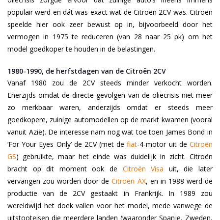
populair werd en dát was exact wat de Citroën 2CV was. Citroën
speelde hier ook zeer bewust op in, bijvoorbeeld door het
vermogen in 1975 te reduceren (van 28 naar 25 pk) om het
model goedkoper te houden in de belastingen.
1980-1990, de herfstdagen van de Citroën 2CV
Vanaf 1980 zou de 2CV steeds minder verkocht worden.
Enerzijds omdat de directe gevolgen van de oliecrisis niet meer
zo merkbaar waren, anderzijds omdat er steeds meer
goedkopere, zuinige automodellen op de markt kwamen (vooral
vanuit Azië). De interesse nam nog wat toe toen James Bond in
‘For Your Eyes Only’ de 2CV (met de
fiat
-4-motor uit de
Citroën
GS
)
gebruikte, maar het einde was duidelijk in zicht. Citroën
bracht op dit moment ook de
Citroën Visa
uit, die later
vervangen zou worden door de
Citroën AX
, en in 1988 werd de
productie van de 2CV gestaakt in Frankrijk. In 1989 zou
wereldwijd het doek vallen voor het model, mede vanwege de
uitstooteisen die meerdere landen (waaronder Spanje, Zweden,