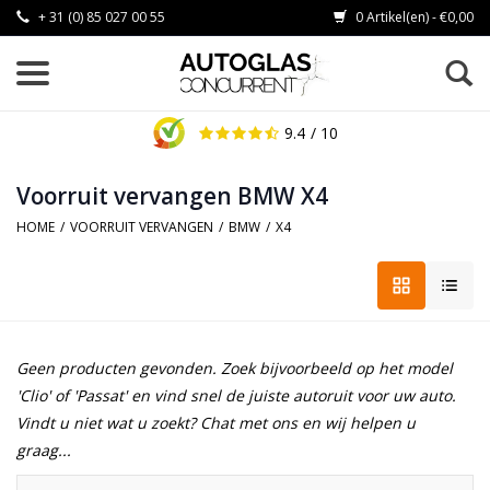
+ 31 (0) 85 027 00 55
0 Artikel(en) - €0,00
9.4
/ 10
Voorruit vervangen BMW X4
HOME
/
VOORRUIT VERVANGEN
/
BMW
/
X4
Geen producten gevonden. Zoek bijvoorbeeld op het model
'Clio' of 'Passat' en vind snel de juiste autoruit voor uw auto.
Vindt u niet wat u zoekt? Chat met ons en wij helpen u
graag...