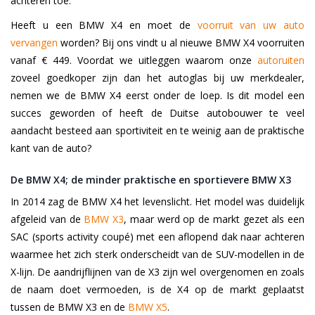
achteren toe.
Heeft u een BMW X4 en moet de
voorruit van uw auto
vervangen
worden? Bij ons vindt u al nieuwe BMW X4 voorruiten
vanaf € 449. Voordat we uitleggen waarom onze
autoruiten
zoveel goedkoper zijn dan het autoglas bij uw merkdealer,
nemen we de BMW X4 eerst onder de loep. Is dit model een
succes geworden of heeft de Duitse autobouwer te veel
aandacht besteed aan sportiviteit en te weinig aan de praktische
kant van de auto?
De BMW X4; de minder praktische en sportievere BMW X3
In 2014 zag de BMW X4 het levenslicht. Het model was duidelijk
afgeleid van de
BMW X3
, maar werd op de markt gezet als een
SAC (sports activity coupé) met een aflopend dak naar achteren
waarmee het zich sterk onderscheidt van de SUV-modellen in de
X-lijn. De aandrijflijnen van de X3 zijn wel overgenomen en zoals
de naam doet vermoeden, is de X4 op de markt geplaatst
tussen de BMW X3 en de
BMW X5
.