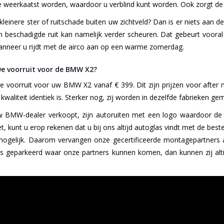
 weerkaatst worden, waardoor u verblind kunt worden. Ook zorgt de ru
kleinere ster of ruitschade buiten uw zichtveld? Dan is er niets aan d
 beschadigde ruit kan namelijk verder scheuren. Dat gebeurt vooral 
wanneer u rijdt met de airco aan op een warme zomerdag.
e voorruit voor de BMW X2?
e voorruit voor uw BMW X2 vanaf € 399. Dit zijn prijzen voor after
e kwaliteit identiek is. Sterker nog, zij worden in dezelfde fabrieken
 BMW-dealer verkoopt, zijn autoruiten met een logo waardoor de rui
et, kunt u erop rekenen dat u bij ons altijd autoglas vindt met de bes
mogelijk. Daarom vervangen onze gecertificeerde montagepartners 
s geparkeerd waar onze partners kunnen komen, dan kunnen zij alti