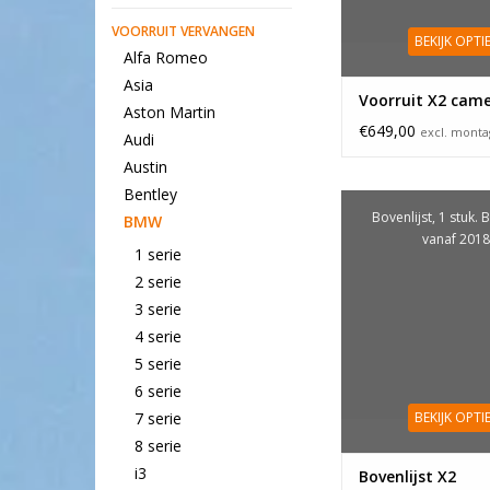
VOORRUIT VERVANGEN
BEKIJK OPTI
Alfa Romeo
Asia
Voorruit X2 cam
Aston Martin
€649,00
excl. mont
Audi
Austin
Bentley
Bovenlijst, 1 stuk.
BMW
vanaf 2018
1 serie
2 serie
3 serie
4 serie
5 serie
6 serie
BEKIJK OPTI
7 serie
8 serie
i3
Bovenlijst X2