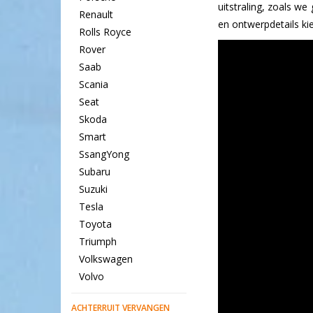
uitstraling, zoals w
Renault
en ontwerpdetails ki
Rolls Royce
Rover
Saab
Scania
Seat
Skoda
Smart
SsangYong
Subaru
Suzuki
Tesla
Toyota
Triumph
Volkswagen
Volvo
ACHTERRUIT VERVANGEN