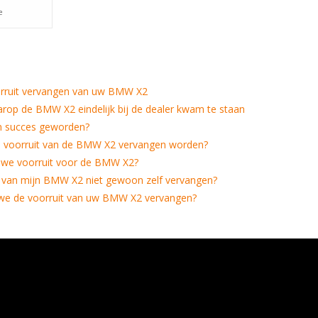
e
rruit vervangen van uw BMW X2
arop de BMW X2 eindelijk bij de dealer kwam te staan
n succes geworden?
 voorruit van de BMW X2 vervangen worden?
uwe voorruit voor de BMW X2?
t van mijn BMW X2 niet gewoon zelf vervangen?
e de voorruit van uw BMW X2 vervangen?