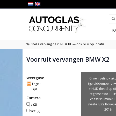
HO
Snelle vervanging in NL & BE — ook bij u op locatie
Voorruit vervangen BMW X2
Weergave
Groen getint + ak
(geluiddempend) 
Tegels
+ HUD (head up di
Lijst
regensensor + uit
Camera
chassisnummer +
(vaste lijst). Bouwj
Ja
(2)
2018
Nee
(2)