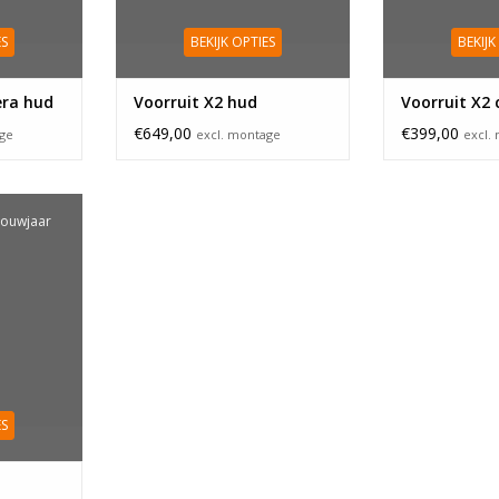
ES
BEKIJK OPTIES
BEKIJK
era hud
Voorruit X2 hud
Voorruit X2
€649,00
€399,00
age
excl. montage
excl.
 Bouwjaar
ES