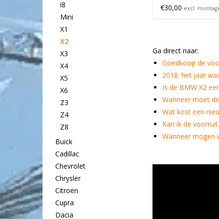
i8
€30,00
excl. montag
Mini
X1
X2
Ga direct naar:
X3
Goedkoop de voo
X4
2018; het jaar wa
X5
Is de BMW X2 ee
X6
Wanneer moet de
Z3
Wat kost een nie
Z4
Kan ik de voorrui
Z8
Wanneer mogen w
Buick
Cadillac
Chevrolet
Chrysler
Citroën
Cupra
Dacia