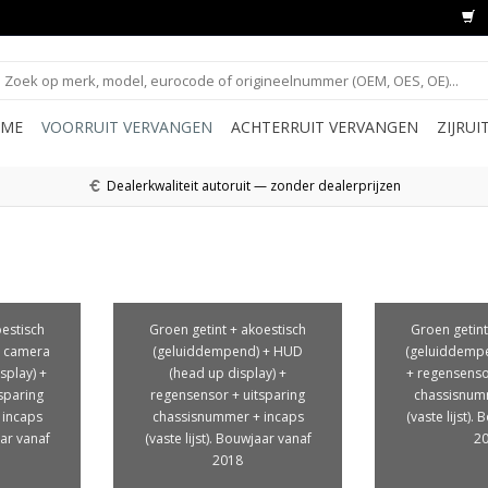
ME
VOORRUIT VERVANGEN
ACHTERRUIT VERVANGEN
ZIJRU
Dealerkwaliteit autoruit — zonder dealerprijzen
oestisch
Groen getint + akoestisch
Groen getint
+ camera
(geluiddempend) + HUD
(geluiddemp
splay) +
(head up display) +
+ regensenso
sparing
regensensor + uitsparing
chassisnum
 incaps
chassisnummer + incaps
(vaste lijst).
aar vanaf
(vaste lijst). Bouwjaar vanaf
2
2018