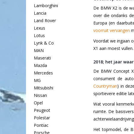
Lamborghini
De BMW X2 is de wat
Lancia
over die ondanks de
Land Rover
Europa (en daarbuit
Lexus
voorruit vervangen
mo
Lotus
Voordat we ingaan o
Lynk & Co
X1 aan moest vullen.
MAN
Maserati
2018; het jaar waa
Mazda
De BMW Concept X2 w
Mercedes
consument de auto 
MG
Countryman
) in dez
Mitsubishi
sportievere editie lat
Nissan
Opel
Wat vooral kenmerken
Peugeot
ruimte. De basisvers
Polestar
achterwielaandrijving
Pontiac
Het topmodel, de BM
Porsche