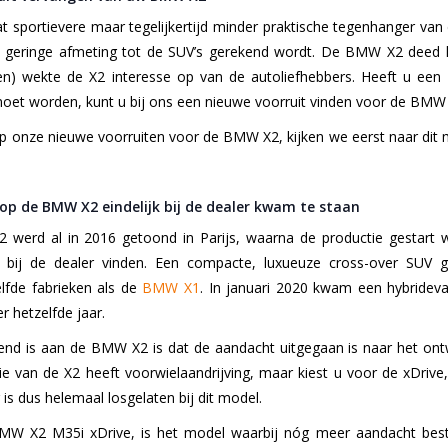
 sportievere maar tegelijkertijd minder praktische tegenhanger va
 geringe afmeting tot de SUV’s gerekend wordt. De BMW X2 deed he
en) wekte de X2 interesse op van de autoliefhebbers. Heeft u ee
et worden, kunt u bij ons een nieuwe voorruit vinden voor de BMW 
p onze nieuwe voorruiten voor de BMW X2, kijken we eerst naar d
rop de BMW X2 eindelijk bij de dealer kwam te staan
erd al in 2016 getoond in Parijs, waarna de productie gestart 
bij de dealer vinden. Een compacte, luxueuze cross-over SUV 
elfde fabrieken als de
BMW X1
. In januari 2020 kwam een hybride
er hetzelfde jaar.
d is aan de BMW X2 is dat de aandacht uitgegaan is naar het ontwer
ie van de X2 heeft voorwielaandrijving, maar kiest u voor de xDrive
 is dus helemaal losgelaten bij dit model.
W X2 M35i xDrive, is het model waarbij nóg meer aandacht beste