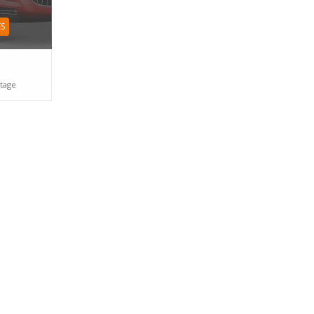
ES
tage