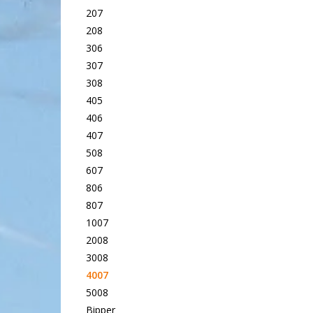
207
208
306
307
308
405
406
407
508
607
806
807
1007
2008
3008
4007
5008
Bipper