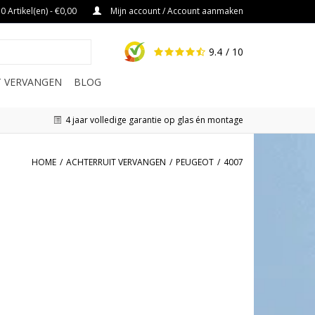
0 Artikel(en) - €0,00
Mijn account / Account aanmaken
9.4
/ 10
IT VERVANGEN
BLOG
4 jaar volledige garantie op glas én montage
HOME
/
ACHTERRUIT VERVANGEN
/
PEUGEOT
/
4007