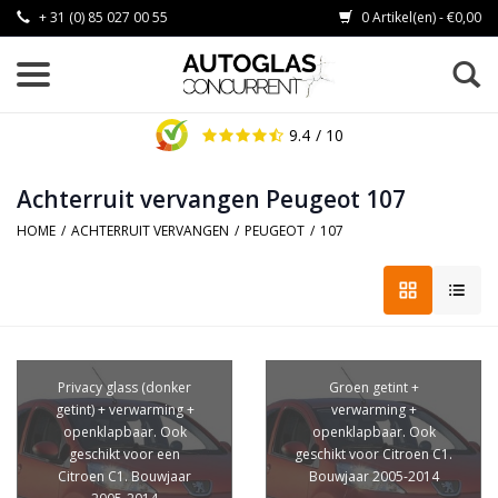
+ 31 (0) 85 027 00 55
0 Artikel(en) - €0,00
9.4
/ 10
Achterruit vervangen Peugeot 107
HOME
/
ACHTERRUIT VERVANGEN
/
PEUGEOT
/
107
Privacy glass (donker
Groen getint +
getint) + verwarming +
verwarming +
openklapbaar. Ook
openklapbaar. Ook
geschikt voor een
geschikt voor Citroen C1.
Citroen C1. Bouwjaar
Bouwjaar 2005-2014