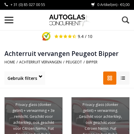
+ 31 (0) 85 027 00 55
0 Artikel(en) - €0,00
9.4
/ 10
Achterruit vervangen Peugeot Bipper
HOME
/
ACHTERRUIT VERVANGEN
/
PEUGEOT
/
BIPPER
Gebruik filters
Privacy glass (donker
Privacy glass (donker
getint) + verwarming + 3e
getint) + verwarming.
remlicht. Geschikt voor
Geschikt voor achterklep,
achterklep, ook geschikt
ook geschikt voor
voor Citroen Nemo, Fiat
Citroen Nemo, Fiat