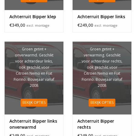
Achterruit Bipper klep
Achterruit Bipper links
€349,00
€249,00
excl. montage
excl. montage
Groen getint +
Groen getint +
onverwarmd. Geschikt
verwarming. Geschikt
voor achterdeur links,
voor achterdeur rechts,
ook geschikt voor
ook geschikt voor
Citroen Nemo en Fiat
Citroen Nemo en Fiat
Fiorino. Bouwjaar vanaf
Fiorino. Bouwjaar vanaf
2008
2008
BEKIJK OPTIES
BEKIJK OPTIES
Achterruit Bipper links
Achterruit Bipper
onverwarmd
rechts
€249,00
€249,00
excl. montage
excl. montage