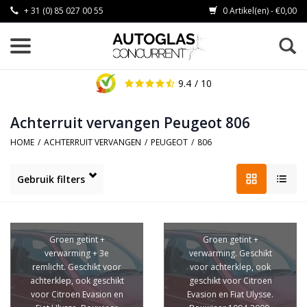
+ 31 (0) 85 027 00 55
0 Artikel(en) - €0,00
9.4
/ 10
Achterruit vervangen Peugeot 806
HOME
/
ACHTERRUIT VERVANGEN
/
PEUGEOT
/
806
Gebruik filters
Groen getint +
Groen getint +
verwarming + 3e
verwarming. Geschikt
remlicht. Geschikt voor
voor achterklep, ook
achterklep, ook geschikt
geschikt voor Citroen
voor Citroen Evasion en
Evasion en Fiat Ulysse.