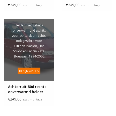
€249,00
€249,00
excl. montage
excl. montage
Helder, niet getint +
onverwarmd. Geschikt
voor achterdeur rechts,
ook geschikt voor
Citroen Evasion, Fiat
Scudo en Lancia Zeta.
Bouwjaar 1994-2000
BEKIJK OPTIES
Achterruit 806 rechts
onverwarmd helder
€249,00
excl. montage