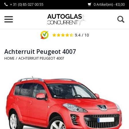
+ 31 (0) 85 027 00 55
0 Artikel(en) - €0,00
9.4
/ 10
Achterruit Peugeot 4007
HOME
/
ACHTERRUIT PEUGEOT 4007