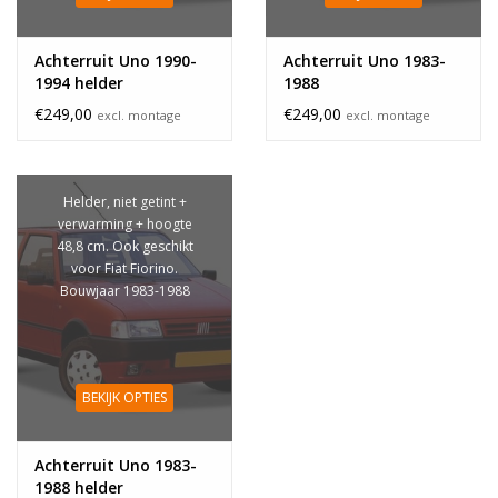
Achterruit Uno 1990-
Achterruit Uno 1983-
1994 helder
1988
€249,00
€249,00
excl. montage
excl. montage
Helder, niet getint +
verwarming + hoogte
48,8 cm. Ook geschikt
voor Fiat Fiorino.
Bouwjaar 1983-1988
BEKIJK OPTIES
Achterruit Uno 1983-
1988 helder