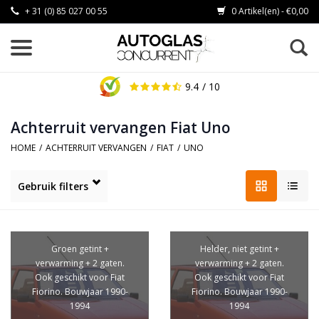
+ 31 (0) 85 027 00 55
0 Artikel(en) - €0,00
9.4
/ 10
Achterruit vervangen Fiat Uno
HOME
/
ACHTERRUIT VERVANGEN
/
FIAT
/
UNO
Gebruik filters
Groen getint +
Helder, niet getint +
verwarming + 2 gaten.
verwarming + 2 gaten.
Ook geschikt voor Fiat
Ook geschikt voor Fiat
Fiorino. Bouwjaar 1990-
Fiorino. Bouwjaar 1990-
1994
1994