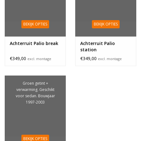
BEKIJK OPTIES
BEKIJK OPTIES
Achterruit Palio break
Achterruit Palio
station
€349,00
€349,00
excl. montage
excl. montage
Groen getint +
verwarming. Geschikt
voor sedan. Bouwjaar
1997-2003
BEKIJK OPTIES