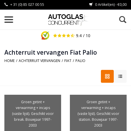
+ 31 (0) 85 027 00 55
0 Artikel(en) - €0,00
9.4
/ 10
Achterruit vervangen Fiat Palio
HOME
/
ACHTERRUIT VERVANGEN
/
FIAT
/
PALIO
Groen getint +
Groen getint +
verwarming + incaps
verwarming + incaps
(vaste lijst). Geschikt voor
(vaste lijst). Geschikt voor
break. Bouwjaar 1997-
station. Bouwjaar 1997-
2003
2003