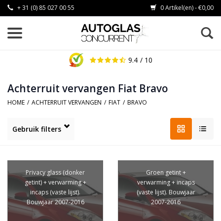
+ 31 (0) 85 027 00 55
0 Artikel(en) - €0,00
9.4
/ 10
Achterruit vervangen Fiat Bravo
HOME
/
ACHTERRUIT VERVANGEN
/
FIAT
/
BRAVO
Gebruik filters
Privacy glass (donker
Groen getint +
getint) + verwarming +
verwarming + incaps
incaps (vaste lijst).
(vaste lijst). Bouwjaar
Bouwjaar 2007-2016
2007-2016