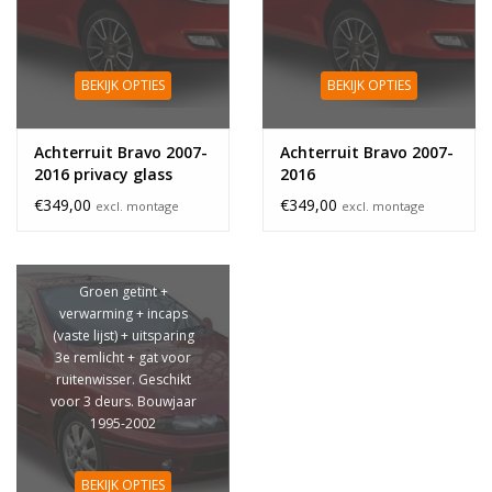
BEKIJK OPTIES
BEKIJK OPTIES
Achterruit Bravo 2007-
Achterruit Bravo 2007-
2016 privacy glass
2016
€349,00
€349,00
excl. montage
excl. montage
Groen getint +
verwarming + incaps
(vaste lijst) + uitsparing
3e remlicht + gat voor
ruitenwisser. Geschikt
voor 3 deurs. Bouwjaar
1995-2002
BEKIJK OPTIES